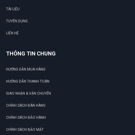
TÀI LIỆU
Để lại số đt chưa đầy 5 phút đã có người liên hệ lại tư vấn rồi
TUYỂN DỤNG
LIÊN HỆ
Phát Đạt
PĐ
(Đánh giá 1 năm trước)
THÔNG TIN CHUNG
Mua bao nhiều cũng được miễn ship. quá đã
HƯỚNG DẪN MUA HÀNG
HƯỚNG DẪN THANH TOÁN
GIAO NHẬN & VẬN CHUYỂN
CHÍNH SÁCH BÁN HÀNG
CHÍNH SÁCH BẢO HÀNH
CHÍNH SÁCH BẢO MẬT