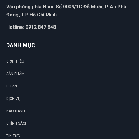
Văn phòng phía Nam: Số 0009/1C Đỗ Mười, P. An Phú
Đông, TP. Hồ Chí Minh
Xuân An
Hotline: 0912 847 848
XA
(Đánh giá 1 năm trước)
DANH MỤC
Đi 5 shop xem chỉ thấy mỗi shop phân biệt hàng chuẩn
GIỚI THIỆU
SẢN PHẨM
Trung Đức
TĐ
(Đánh giá 1 năm trước)
DỰ ÁN
DỊCH VỤ
giảm giá là thấy thích rồi
BẢO HÀNH
CHÍNH SÁCH
Thúy Hằng
TH
(Đánh giá 1 năm trước)
TIN TỨC