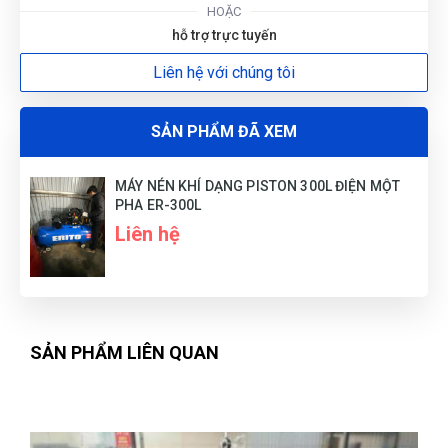
HOẶC
hỗ trợ trực tuyến
Liên hệ với chúng tôi
Phát Đạt
PĐ
(Đánh giá 1 năm trước)
SẢN PHẨM ĐÃ XEM
Mua bao nhiều cũng được miễn ship. quá đã
MÁY NÉN KHÍ DẠNG PISTON 300L ĐIỆN MỘT
PHA ER-300L
Liên hệ
Phú Quốc
PQ
(Đánh giá 1 năm trước)
Hôm qua đặt hôm nay có hàng rồi
SẢN PHẨM LIÊN QUAN
Lark Hoàng
LH
(Đánh giá 1 năm trước)