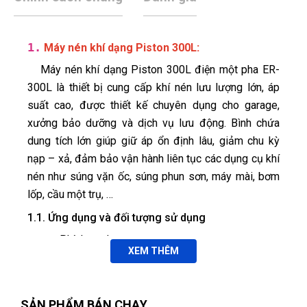
1.
:
Máy nén khí dạng Piston 300L
Máy nén khí dạng Piston 300L điện một pha ER-
300L là thiết bị cung cấp khí nén lưu lượng lớn, áp
suất cao, được thiết kế chuyên dụng cho garage,
xưởng bảo dưỡng và dịch vụ lưu động. Bình chứa
dung tích lớn giúp giữ áp ổn định lâu, giảm chu kỳ
nạp – xả, đảm bảo vận hành liên tục các dụng cụ khí
nén như súng vặn ốc, súng phun sơn, máy mài, bơm
lốp, cầu một trụ, …
1.1. Ứng dụng và đối tượng sử dụng
Phù hợp cho:
XEM THÊM
Garage ô tô đa thương hiệu, xưởng dịch vụ
3S, 5S.
Xuân An
XA
(Đánh giá 1 năm trước)
Bơm lốp ô tô, xe máy.
SẢN PHẨM BÁN CHẠY