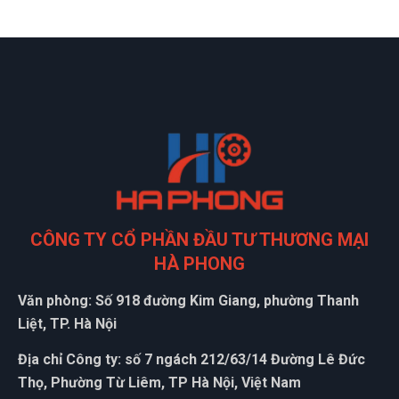
Hoàng Trung Nhân
HN
(Đánh giá 1 năm trước)
Lần đầu mua hàng trên website nhưng lại ưng ý đến vậy
Trần Hiền
TH
(Đánh giá 1 năm trước)
CÔNG TY CỔ PHẦN ĐẦU TƯ THƯƠNG MẠI
quá là chất lượng. 1000 saooooooo
HÀ PHONG
Văn phòng: Số 918 đường Kim Giang, phường Thanh
Phạm Hoàng Phúc
Liệt, TP. Hà Nội
PP
(Đánh giá 1 năm trước)
Địa chỉ Công ty: số 7 ngách 212/63/14 Đường Lê Đức
Thọ, Phường Từ Liêm, TP Hà Nội, Việt Nam
Giao hàng nhanh chóng, shiper vui tính