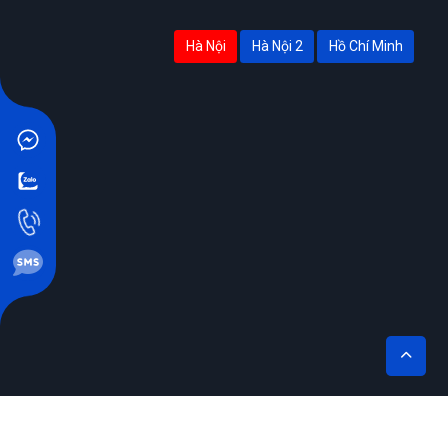
Hà Nội
Hà Nội 2
Hồ Chí Minh
THIẾT KẾ BỞI SIKIDO.VN