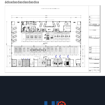
N
ádsadasdasdasdasdsa
DU