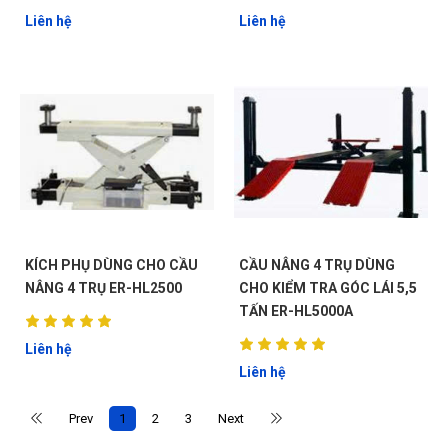
LỊCH
Liên hệ
Liên hệ
KÍCH PHỤ DÙNG CHO CẦU
CẦU NÂNG 4 TRỤ DÙNG
NÂNG 4 TRỤ ER-HL2500
CHO KIỂM TRA GÓC LÁI 5,5
TẤN ER-HL5000A
Liên hệ
Liên hệ
G
Prev
1
2
3
Next