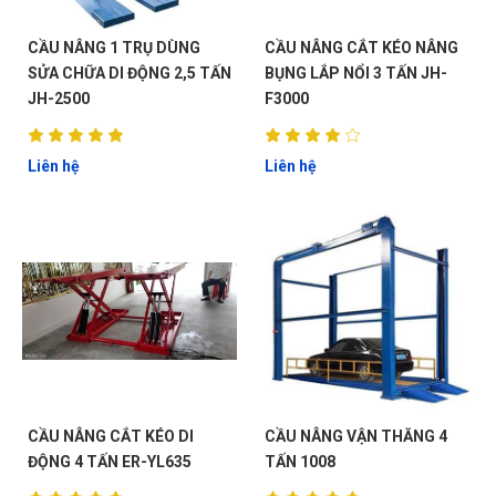
CẦU NÂNG 1 TRỤ DÙNG
CẦU NÂNG CẮT KÉO NÂNG
SỬA CHỮA DI ĐỘNG 2,5 TẤN
BỤNG LẮP NỔI 3 TẤN JH-
JH-2500
F3000
Liên hệ
Liên hệ
CẦU NÂNG CẮT KÉO DI
CẦU NÂNG VẬN THĂNG 4
ĐỘNG 4 TẤN ER-YL635
TẤN 1008