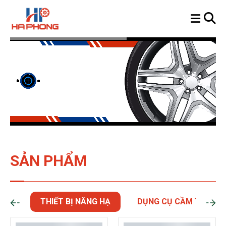
SẢN PHẨM
THIẾT BỊ NÂNG HẠ
DỤNG CỤ CẦM TAY