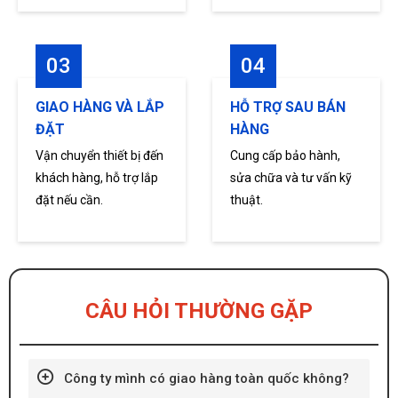
03
04
GIAO HÀNG VÀ LẮP
HỖ TRỢ SAU BÁN
ĐẶT
HÀNG
Vận chuyển thiết bị đến
Cung cấp bảo hành,
khách hàng, hỗ trợ lắp
sửa chữa và tư vấn kỹ
đặt nếu cần.
thuật.
CÂU HỎI THƯỜNG GẶP
HOÀN THÀNH DỰ ÁN LẮP ĐẶT & BÀN
GIAO THIẾT BỊ TẠI GARA Ô TÔ SCAR,
HẢI DƯƠNG
Công Ty Cổ Phần Đầu Tư Thương Mại Hà
Công ty mình có giao hàng toàn quốc không?
Phong tự hào là đối tác hàng đầu trong
lĩnh vực cung cấp thiết bị sửa chữa ô tô,