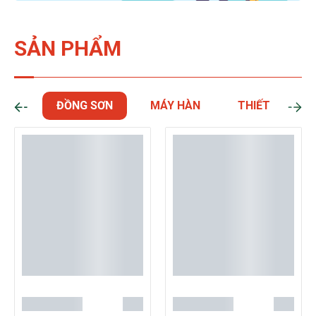
SẢN PHẨM
ĐỒNG SƠN
MÁY HÀN
THIẾT BỊ ĐIỆN