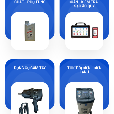
CHẤT - PHỤ TÙNG
ĐOÁN - KIỂM TRA -
SẠC ẮC QUY
DỤNG CỤ CẦM TAY
THIẾT BỊ ĐIỆN - ĐIỆN
LẠNH