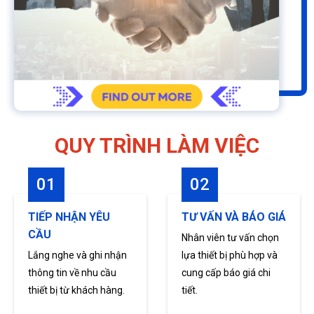
G
N
DU
QUY TRÌNH LÀM VIỆC
01
02
TIẾP NHẬN YÊU
TƯ VẤN VÀ BÁO GIÁ
CẦU
Nhân viên tư vấn chọn
Lắng nghe và ghi nhận
lựa thiết bị phù hợp và
thông tin về nhu cầu
cung cấp báo giá chi
thiết bị từ khách hàng.
tiết.