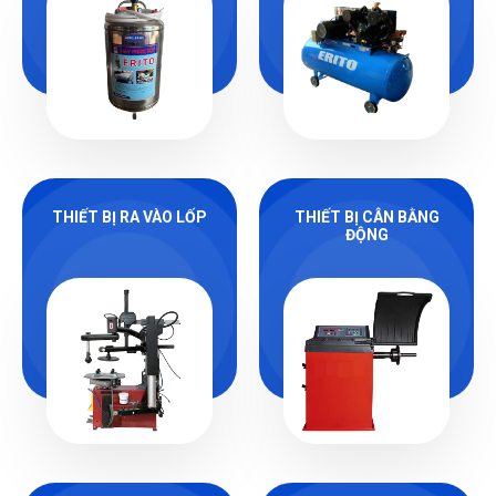
THIẾT BỊ RA VÀO LỐP
THIẾT BỊ CÂN BẰNG
ĐỘNG