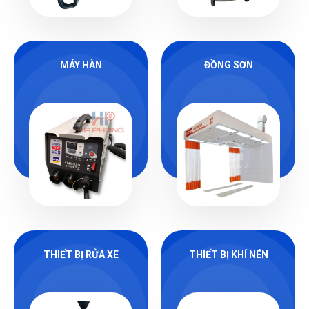
MÁY HÀN
ĐỒNG SƠN
THIẾT BỊ RỬA XE
THIẾT BỊ KHÍ NÉN