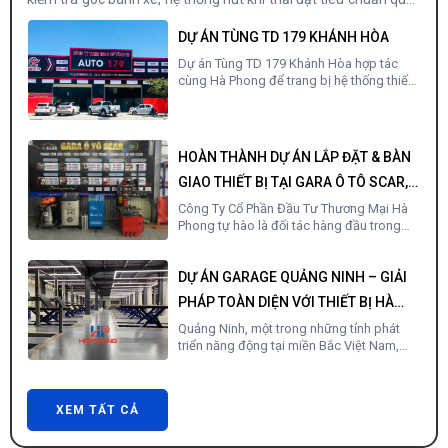
cùng Hà Phong để trang bị hệ thống thiết
tế.
bị gara ô tô hiện đại, nâng cao chất lượng
dịch vụ sửa chữa và bảo dưỡng xe tại khu
vực
HOÀN THÀNH DỰ ÁN LẮP ĐẶT & BÀN
GIAO THIẾT BỊ TẠI GARA Ô TÔ SCAR,
HẢI DƯƠNG
Công Ty Cổ Phần Đầu Tư Thương Mại Hà
Phong tự hào là đối tác hàng đầu trong
lĩnh vực cung cấp thiết bị sửa chữa ô tô,
xe máy tại Việt Nam. Với sứ mệnh nâng
cao chất lượng dịch vụ sửa chữa xe, Hà
DỰ ÁN GARAGE QUẢNG NINH – GIẢI
Phong...
PHÁP TOÀN DIỆN VỚI THIẾT BỊ HÀ
PHONG
Quảng Ninh, một trong những tỉnh phát
triển năng động tại miền Bắc Việt Nam,
đang chứng kiến sự gia tăng mạnh mẽ về
nhu cầu sửa chữa và bảo dưỡng ô tô, đặc
biệt khi số lượng phương tiện giao thông
DỰ ÁN MASTER CAR CARE TÂN BÌNH
ngà...
– NƠI HỘI TỤ CÔNG NGHỆ HIỆN ĐẠI
Dự án Master Car Care Tân Bình được đầu
tư và phát triển với sự hợp tác của Công ty
XEM TẤT CẢ
Cổ phần Đầu tư Thương mại Hà Phong,
chuyên cung cấp các thiết bị và giải pháp