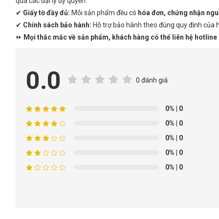
qua các đại lý ủy quyền.
✔
Giấy tờ đầy đủ:
Mỗi sản phẩm đều có
hóa đơn, chứng nhận ngu
✔
Chính sách bảo hành:
Hỗ trợ bảo hành theo đúng quy định của h
⏩
Mọi thắc mắc về sản phẩm, khách hàng có thể liên hệ hotline [s
0.0
0 đánh giá
0%
| 0
0%
| 0
0%
| 0
0%
| 0
0%
| 0