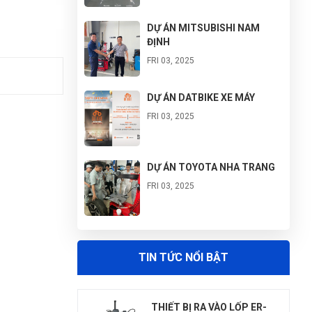
DỰ ÁN MITSUBISHI NAM
ĐỊNH
FRI 03, 2025
DỰ ÁN DATBIKE XE MÁY
FRI 03, 2025
DỰ ÁN TOYOTA NHA TRANG
FRI 03, 2025
DỰ ÁN VINFAST GÒ VẤP
TIN TỨC NỔI BẬT
FRI 03, 2025
THIẾT BỊ RA VÀO LỐP ER-