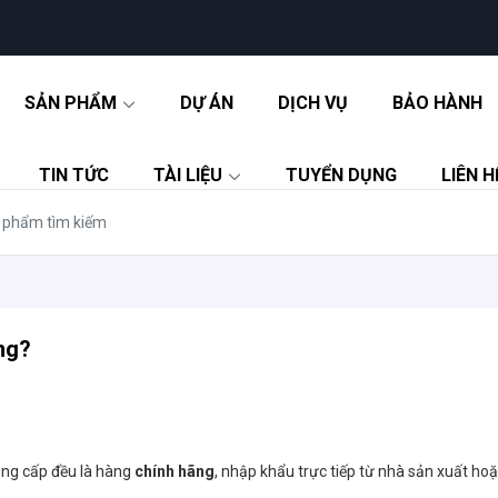
SẢN PHẨM
DỰ ÁN
DỊCH VỤ
BẢO HÀNH
TIN TỨC
TÀI LIỆU
TUYỂN DỤNG
LIÊN H
ng?
ng cấp đều là hàng
chính hãng
, nhập khẩu trực tiếp từ nhà sản xuất ho