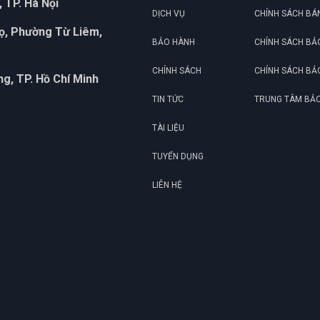
 TP. Hà Nội
DỊCH VỤ
CHÍNH SÁCH BÁ
họ, Phường Từ Liêm,
BẢO HÀNH
CHÍNH SÁCH BẢ
CHÍNH SÁCH
CHÍNH SÁCH BẢ
g, TP. Hồ Chí Minh
TIN TỨC
TRUNG TÂM BẢ
TÀI LIỆU
TUYỂN DỤNG
LIÊN HỆ