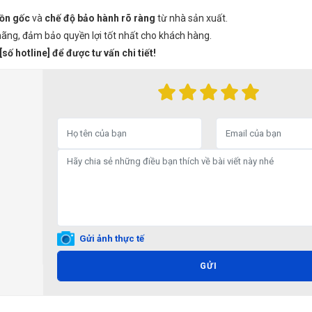
ồn gốc
và
chế độ bảo hành rõ ràng
từ nhà sản xuất.
ãng, đảm bảo quyền lợi tốt nhất cho khách hàng.
ố hotline] để được tư vấn chi tiết!
Gửi ảnh thực tế
GỬI