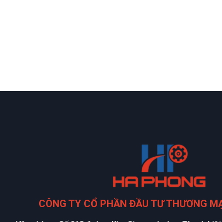
CÔNG TY CỔ PHẦN ĐẦU TƯ THƯƠNG M