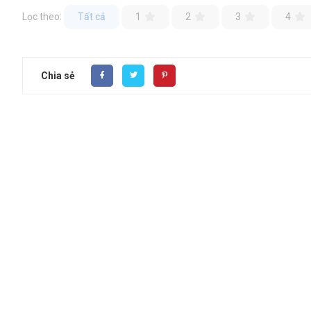
Lọc theo:
Tất cả
1
2
3
4
Chia sẻ