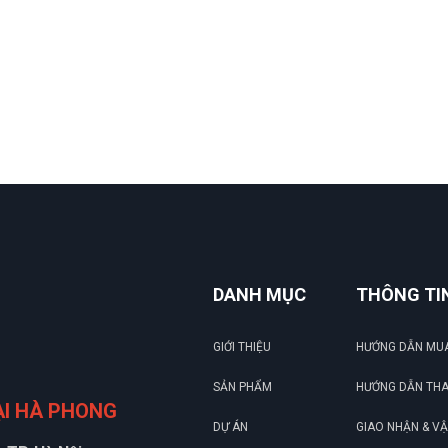
DANH MỤC
THÔNG TI
GIỚI THIỆU
HƯỚNG DẪN MU
SẢN PHẨM
HƯỚNG DẪN TH
ẠI HÀ PHONG
DỰ ÁN
GIAO NHẬN & V