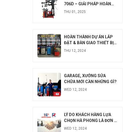
706D – GIẢI PHÁP HOÀN
HẢO TỪ HÀ PHONG
THU 01, 2025
HOÀN THÀNH DỰ ÁN LẮP
ĐẶT & BÀN GIAO THIẾT BỊ
TẠI GARA Ô TÔ SCAR, HẢI
THU 12, 2024
DƯƠNG
GARAGE, XƯỞNG SỬA
CHỮA MỚI CẦN NHỮNG GÌ?
WED 12, 2024
ĐẶT
LỊC
LÝ DO KHÁCH HÀNG LỰA
CHỌN HÀ PHONG LÀ ĐƠN VỊ
CUNG CẤP THIẾT BỊ
WED 12, 2024