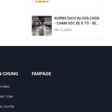
XƯỞNG DỊCH VỤ SỬA CHỮA
- CHĂM SÓC XE Ô TÔ - XE
MÁY
FRI 12, 2024
N CHUNG
FANPAGE
G
A HÀNG
ANH TOÁN
N
ẬN CHUYỂN
DU