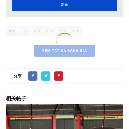
发送
全部
1
2
3
4
5
XEM TẤT CẢ ĐÁNH GIÁ
分享
相关帖子