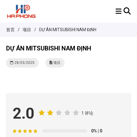
首页
/
项目
/
DỰ ÁN MITSUBISHI NAM ĐỊNH
DỰ ÁN MITSUBISHI NAM ĐỊNH
28/03/2025
项目
2.0
1 评论
0%
| 0