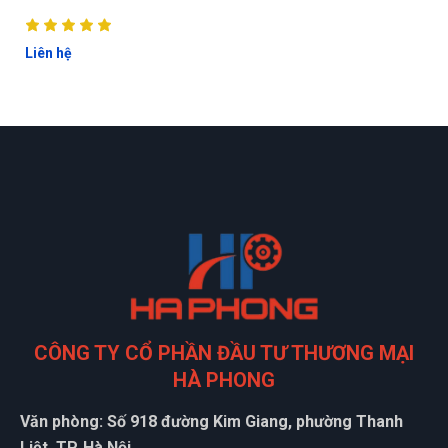
Liên hệ
ĐẶT
CÔNG TY CỔ PHẦN ĐẦU TƯ THƯƠNG MẠI
LỊCH
HÀ PHONG
Văn phòng: Số 918 đường Kim Giang, phường Thanh
Liệt, TP. Hà Nội