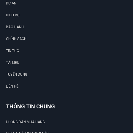
DỰ ÁN
DỊCH VỤ
BẢO HÀNH
G
CHÍNH SÁCH
TIN TỨC
N
TÀI LIỆU
DU
TUYỂN DỤNG
LIÊN HỆ
THÔNG TIN CHUNG
HƯỚNG DẪN MUA HÀNG