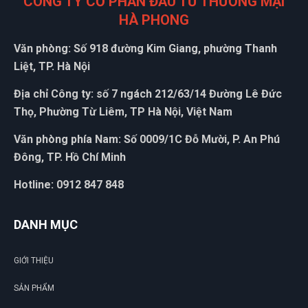
CÔNG TY CỔ PHẦN ĐẦU TƯ THƯƠNG MẠI
HÀ PHONG
Văn phòng: Số 918 đường Kim Giang, phường Thanh
Liệt, TP. Hà Nội
Địa chỉ Công ty: số 7 ngách 212/63/14 Đường Lê Đức
ĐẶT
Thọ, Phường Từ Liêm, TP Hà Nội, Việt Nam
LỊCH
Văn phòng phía Nam: Số 0009/1C Đỗ Mười, P. An Phú
Đông, TP. Hồ Chí Minh
Hotline: 0912 847 848
DANH MỤC
GIỚI THIỆU
SẢN PHẨM