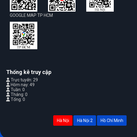
GOOGLE MAP TP HCM
Thống kê truy cập
Trực tuyến: 29
Hôm nay: 49
Tuần: 0
Tháng: 0
Tổng: 0
Hà Nội
Hà Nội 2
Hồ Chí Minh