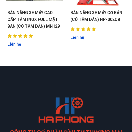
BÀN NÂNG XE MÁY CAO
BÀN NÂNG XE MÁY CƠ BẢN
CẤP TẤM INOX FULL MẶT
(CÓ TẤM DẪN) HP-002CB
BÀN (CÓ TẤM DẪN) MN129
Liên hệ
Liên hệ