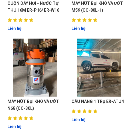
CUỘN DÂY HƠI - NƯỚC TỰ
MÁY HÚT BỤI KHÔ VÀ ƯỚT
THU 16M ER-P16/ ER-W16
M59 (CC-80L-1)
Liên hệ
Liên hệ
ĐẶT
LỊCH
MÁY HÚT BỤI KHÔ VÀ ƯỚT
CẦU NÂNG 1 TRỤ ER-ATU4
N68 (CC-30L)
Liên hệ
Liên hệ