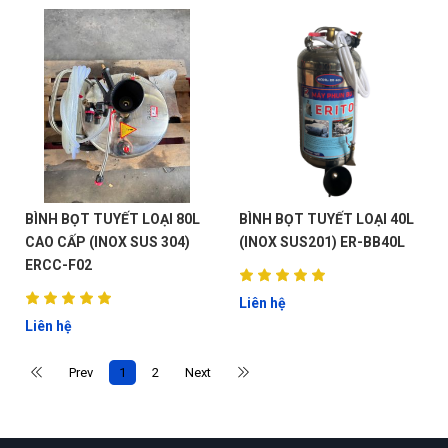
BÌNH BỌT TUYẾT LOẠI 80L
BÌNH BỌT TUYẾT LOẠI 40L
G
CAO CẤP (INOX SUS 304)
(INOX SUS201) ER-BB40L
ERCC-F02
N
Liên hệ
Liên hệ
DU
Prev
1
2
Next