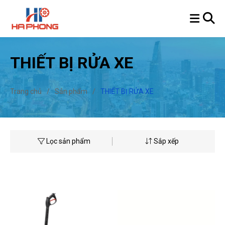
THIẾT BỊ RỬA XE
Trang chủ
/
Sản phẩm
/
THIẾT BỊ RỬA XE
Lọc sản phẩm
Sắp xếp