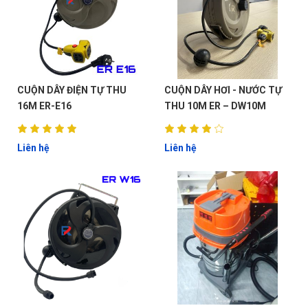
CUỘN DÂY ĐIỆN TỰ THU
CUỘN DÂY HƠI - NƯỚC TỰ
16M ER-E16
THU 10M ER – DW10M
Liên hệ
Liên hệ