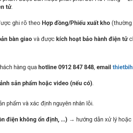
n tử
.
được ghi rõ theo
Hợp đồng/Phiếu xuất kho
(thường
bản bàn giao
và được
kích hoạt bảo hành điện tử
c
khách hàng qua
hotline 0912 847 848
,
email
thietb
nh ảnh sản phẩm hoặc video (nếu có)
.
ản phẩm và xác định nguyên nhân lỗi.
ồn điện không ổn định, …)
→ hướng dẫn xử lý hoặc 