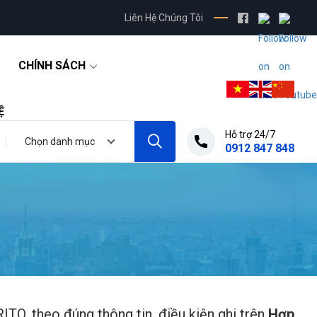
Liên Hệ Chúng Tôi
CHÍNH SÁCH
Ệ
Hỗ trợ 24/7
0912 847 848
O, theo đúng thông tin, điều kiện ghi trên
Hợp