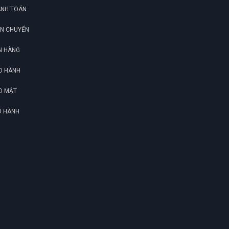
ANH TOÁN
ẬN CHUYỂN
G
N HÀNG
O HÀNH
N
O MẬT
DU
O HÀNH