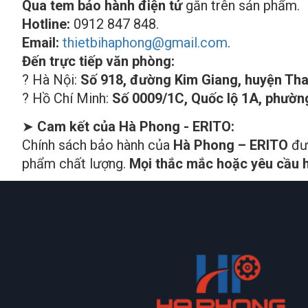
Qua tem bảo hành điện tử
gắn trên sản phẩm.
Hotline:
0912 847 848.
Email:
thietbihaphong@gmail.com
.
Đến trực tiếp văn phòng:
? Hà Nội:
Số 918, đường Kim Giang, huyện Than
? Hồ Chí Minh:
Số 0009/1C, Quốc lộ 1A, phườn
➤
Cam kết của Hà Phong - ERITO:
Chính sách bảo hành của
Hà Phong – ERITO
đư
phẩm chất lượng.
Mọi thắc mắc hoặc yêu cầu h