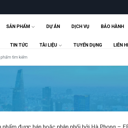
SẢN PHẨM
DỰ ÁN
DỊCH VỤ
BẢO HÀNH
TIN TỨC
TÀI LIỆU
TUYỂN DỤNG
LIÊN H
n phẩm được bán hoặc phân phối bởi Hà Phong – ERIT