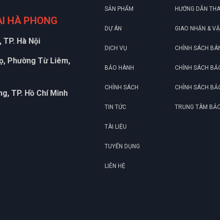
SẢN PHẨM
HƯỚNG DẪN TH
ẠI HÀ PHONG
DỰ ÁN
GIAO NHẬN & V
 TP. Hà Nội
DỊCH VỤ
CHÍNH SÁCH BÁ
họ, Phường Từ Liêm,
BẢO HÀNH
CHÍNH SÁCH BẢ
CHÍNH SÁCH
CHÍNH SÁCH BẢ
g, TP. Hồ Chí Minh
TIN TỨC
TRUNG TÂM BẢ
TÀI LIỆU
TUYỂN DỤNG
LIÊN HỆ