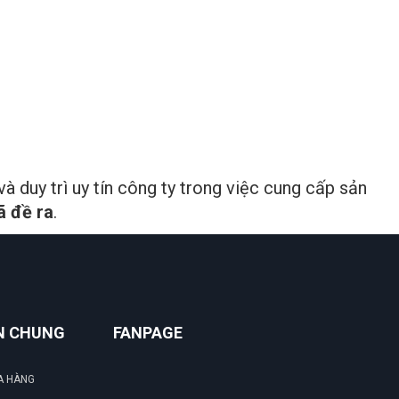
ĐẶT
LỊC
và duy trì uy tín công ty trong việc cung cấp sản
ã đề ra
.
N CHUNG
FANPAGE
A HÀNG