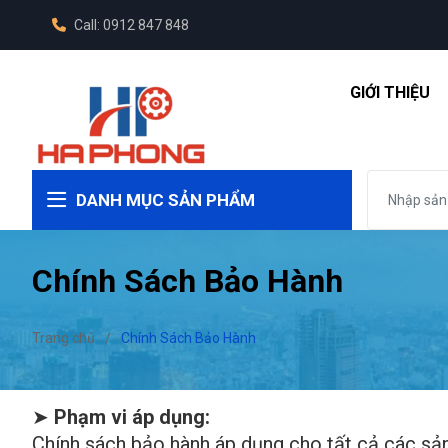
Call: 0912 847 848
GIỚI THIỆU
DANH MỤC SẢN PHẨM
Chính Sách Bảo Hành
Trang chủ
/
Chính Sách Bảo Hành
➤
Phạm vi áp dụng:
Chính sách bảo hành áp dụng cho tất cả các sả