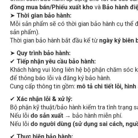
đồng mua bán/Phiếu xuất kho
và
Bảo hành điệ
➤
Thời gian bảo hành:
Mỗi sản phẩm sẽ có thời gian bảo hành cụ thể 
sản phẩm).
Thời gian bảo hành bắt đầu kể từ
ngày ký biên 
➤
Quy trình bảo hành:
✔
Tiếp nhận yêu cầu bảo hành:
Khách hàng vui lòng liên hệ bộ phận chăm sóc 
để thông báo lỗi và đăng ký bảo hành.
Cung cấp thông tin gồm:
mô tả chi tiết lỗi, hì
✔
Xác nhận lỗi & xử lý:
Bộ phận kỹ thuật/bảo hành kiểm tra tình trạng s
Nếu lỗi
do sản xuất
→ bảo hành miễn phí.
Nếu lỗi
do người dùng (sử dụng sai cách, ngu
✔
Thực hiện bảo hành: