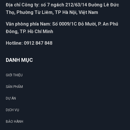
Địa chỉ Công ty: số 7 ngách 212/63/14 Đường Lê Đức
Thọ, Phường Từ Liêm, TP Hà Nội, Việt Nam
Văn phòng phía Nam: Số 0009/1C Đỗ Mười, P. An Phú
Đông, TP. Hồ Chí Minh
Hotline: 0912 847 848
DANH MỤC
GIỚI THIỆU
G
SẢN PHẨM
DỰ ÁN
N
DỊCH VỤ
DU
BẢO HÀNH