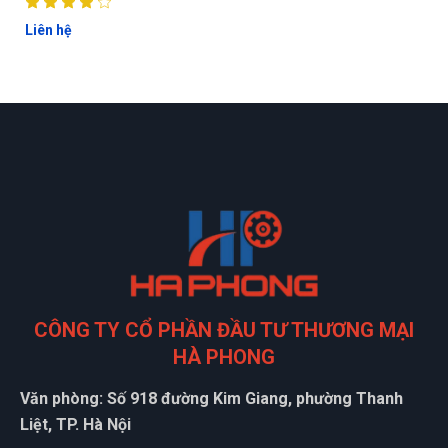
Liên hệ
ĐẶT
CÔNG TY CỔ PHẦN ĐẦU TƯ THƯƠNG MẠI
LỊCH
HÀ PHONG
Văn phòng: Số 918 đường Kim Giang, phường Thanh
Liệt, TP. Hà Nội