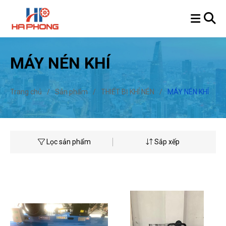
MÁY NÉN KHÍ
Trang chủ
/
Sản phẩm
/
THIẾT BỊ KHÍ NÉN
/
MÁY NÉN KHÍ
Lọc sản phẩm
Sắp xếp