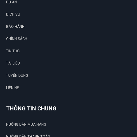
DỰ ÁN
DỊCH VỤ
BẢO HÀNH
CHÍNH SÁCH
TIN TỨC
TÀI LIỆU
TUYỂN DỤNG
LIÊN HỆ
G
THÔNG TIN CHUNG
N
HƯỚNG DẪN MUA HÀNG
HƯỚNG DẪN THANH TOÁN