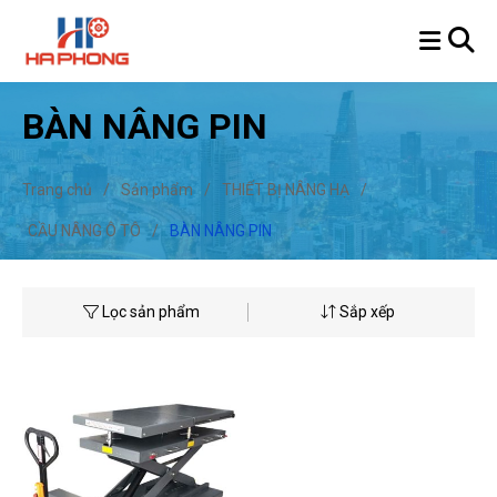
BÀN NÂNG PIN
Trang chủ
/
Sản phẩm
/
THIẾT BỊ NÂNG HẠ
/
CẦU NÂNG Ô TÔ
/
BÀN NÂNG PIN
Lọc sản phẩm
Sắp xếp