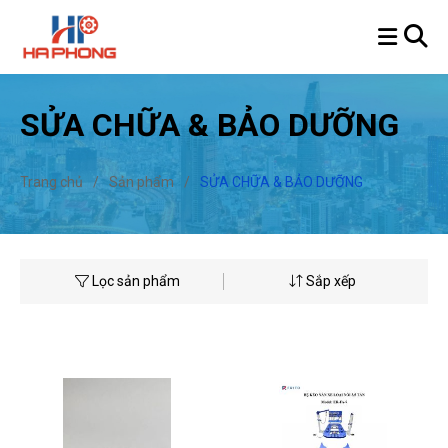
SỬA CHỮA & BẢO DƯỠNG
Trang chủ
/
Sản phẩm
/
SỬA CHỮA & BẢO DƯỠNG
Lọc sản phẩm
Sắp xếp