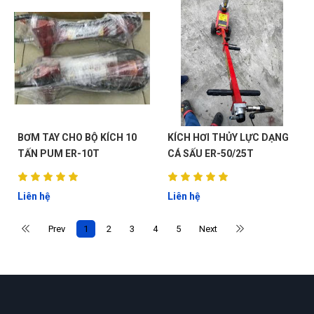
BƠM TAY CHO BỘ KÍCH 10
KÍCH HƠI THỦY LỰC DẠNG
G
TẤN PUM ER-10T
CÁ SẤU ER-50/25T
N
Liên hệ
Liên hệ
DU
Prev
1
2
3
4
5
Next