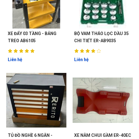
XE ĐẨY 03 TẦNG - BẢNG
BỘ VAM THÁO LỌC DẦU 35
TREO AB6105
CHI TIẾT ER-AB9035
Liên hệ
Liên hệ
TỦ ĐỒ NGHỀ 6 NGĂN -
XE NẰM CHUI GẦM ER-40EC