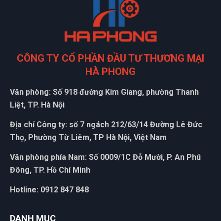
LỊCH
CÔNG TY CỔ PHẦN ĐẦU TƯ THƯƠNG MẠI
HÀ PHONG
Văn phòng: Số 918 đường Kim Giang, phường Thanh
Liệt, TP. Hà Nội
Địa chỉ Công ty: số 7 ngách 212/63/14 Đường Lê Đức
Thọ, Phường Từ Liêm, TP Hà Nội, Việt Nam
Văn phòng phía Nam: Số 0009/1C Đỗ Mười, P. An Phú
Đông, TP. Hồ Chí Minh
Hotline: 0912 847 848
G
DANH MỤC