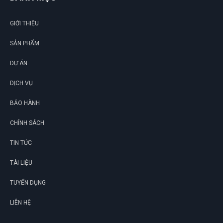
N
GIỚI THIỆU
DU
SẢN PHẨM
DỰ ÁN
DỊCH VỤ
BẢO HÀNH
CHÍNH SÁCH
TIN TỨC
TÀI LIỆU
TUYỂN DỤNG
LIÊN HỆ