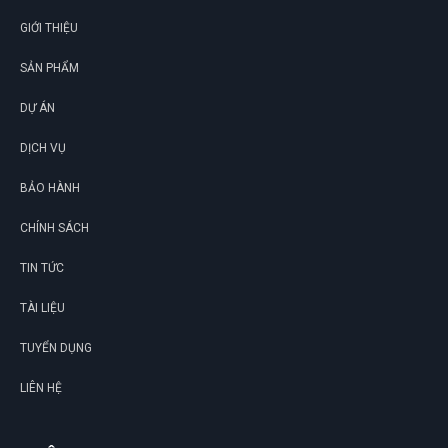
LỊCH
GIỚI THIỆU
SẢN PHẨM
DỰ ÁN
DỊCH VỤ
BẢO HÀNH
CHÍNH SÁCH
TIN TỨC
TÀI LIỆU
TUYỂN DỤNG
LIÊN HỆ
G