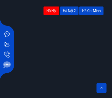
Hà Nội
Hà Nội 2
Hồ Chí Minh
THIẾT KẾ BỞI SIKIDO.VN