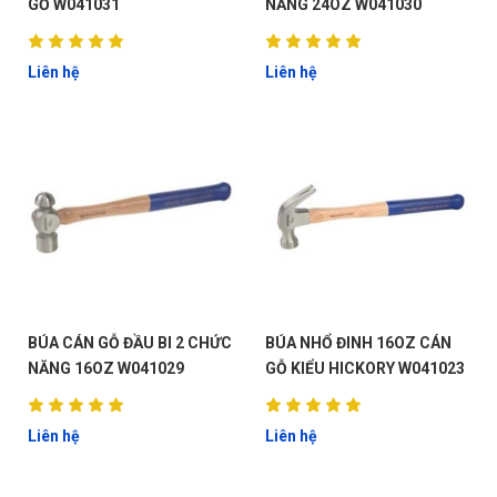
GỖ W041031
NĂNG 24OZ W041030
Liên hệ
Liên hệ
BÚA CÁN GỖ ĐẦU BI 2 CHỨC
BÚA NHỔ ĐINH 16OZ CÁN
NĂNG 16OZ W041029
GỖ KIỂU HICKORY W041023
Liên hệ
Liên hệ