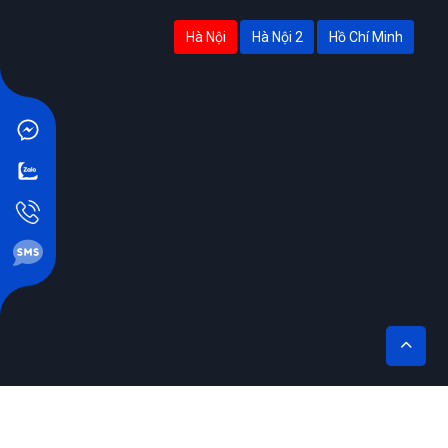
Hà Nội
Hà Nội 2
Hồ Chí Minh
THIẾT KẾ BỞI SIKIDO.VN