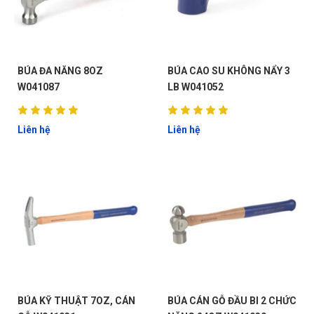
BÚA ĐA NĂNG 8OZ
BÚA CAO SU KHÔNG NẨY 3
W041087
LB W041052
Liên hệ
Liên hệ
BÚA KỸ THUẬT 7OZ, CÁN
BÚA CÁN GỖ ĐẦU BI 2 CHỨC