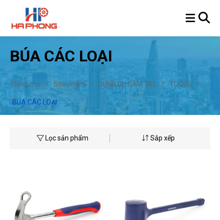
BÚA CÁC LOẠI
Trang chủ
/
Sản phẩm
/
DỤNG CỤ CẦM TAY
/
TOOLS
/
BÚA CÁC LOẠI
Lọc sản phẩm
Sắp xếp