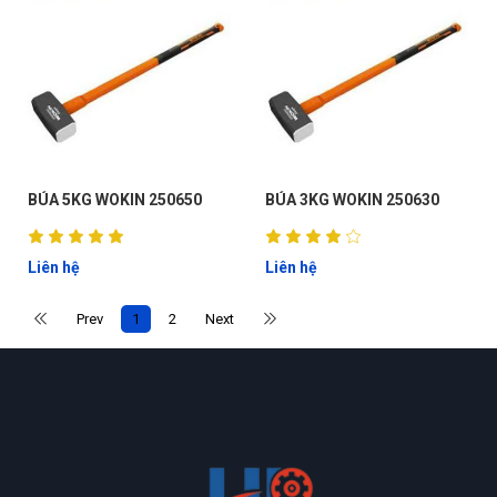
G
BÚA 5KG WOKIN 250650
BÚA 3KG WOKIN 250630
N
Liên hệ
Liên hệ
DU
Prev
1
2
Next