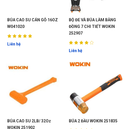
BÚA CAO SU CÁN GỖ 16OZ
BỘ ĐE VÀ BÚA LÀM BẰNG
W041020
ĐỒNG 7 CHI TIẾT WOKIN
252907
Liên hệ
Liên hệ
BÚA CAO SU 2LB/ 32Oz
BÚA 2 ĐẦU WOKIN 251835
WOKIN 251902