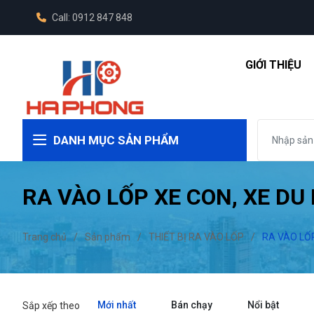
Call: 0912 847 848
GIỚI THIỆU
DANH MỤC SẢN PHẨM
RA VÀO LỐP XE CON, XE DU 
Trang chủ
/
Sản phẩm
/
THIẾT BỊ RA VÀO LỐP
/
RA VÀO LỐP
Mới nhất
Bán chạy
Nổi bật
Sắp xếp theo