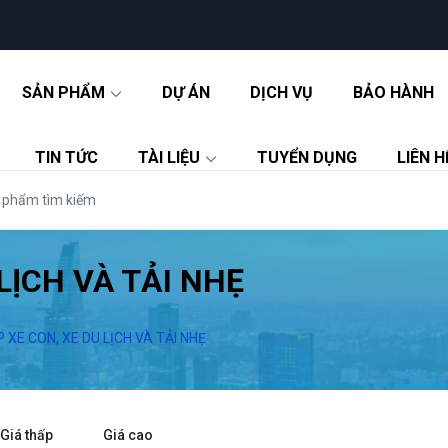
SẢN PHẨM
DỰ ÁN
DỊCH VỤ
BẢO HÀNH
TIN TỨC
TÀI LIỆU
TUYỂN DỤNG
LIÊN H
LỊCH VÀ TẢI NHẸ
 XE CON, XE DU LỊCH VÀ TẢI NHẸ
Giá thấp
Giá cao