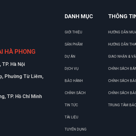
DANH MỤC
THÔNG TI
GIỚI THIỆU
HƯỚNG DẪN MU
SẢN PHẨM
HƯỚNG DẪN TH
ẠI HÀ PHONG
DỰ ÁN
GIAO NHẬN & V
 TP. Hà Nội
DỊCH VỤ
CHÍNH SÁCH BÁ
họ, Phường Từ Liêm,
BẢO HÀNH
CHÍNH SÁCH BẢ
CHÍNH SÁCH
CHÍNH SÁCH BẢ
g, TP. Hồ Chí Minh
TIN TỨC
TRUNG TÂM BẢ
TÀI LIỆU
TUYỂN DỤNG