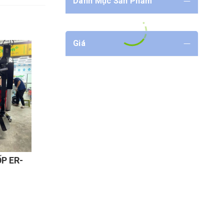
Danh Mục Sản Phẩm
Giá
P ER-