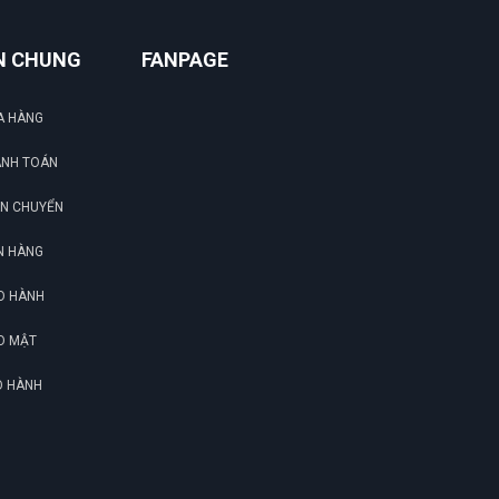
N CHUNG
FANPAGE
A HÀNG
ANH TOÁN
ẬN CHUYỂN
N HÀNG
O HÀNH
O MẬT
O HÀNH
G
N