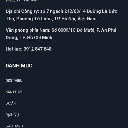
Địa chỉ Công ty: số 7 ngách 212/63/14 Đường Lê Đức
Thọ, Phường Từ Liêm, TP Hà Nội, Việt Nam
Văn phòng phía Nam: Số 0009/1C Đỗ Mười, P. An Phú
Đông, TP. Hồ Chí Minh
Hotline: 0912 847 848
DANH MỤC
GIỚI THIỆU
G
SẢN PHẨM
N
DỰ ÁN
DU
DỊCH VỤ
BẢO HÀNH