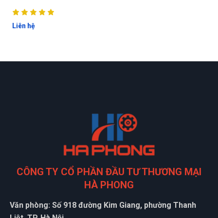
Liên hệ
ĐẶT
CÔNG TY CỔ PHẦN ĐẦU TƯ THƯƠNG MẠI
LỊCH
HÀ PHONG
Văn phòng: Số 918 đường Kim Giang, phường Thanh
Liệt, TP. Hà Nội