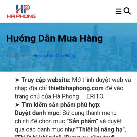
Hướng Dẫn Mua Hàng
Trang chủ
/
Hướng Dẫn Mua Hàng
➤
Truy cập website:
Mở trình duyệt web và
nhập địa chỉ
thietbihaphong.com
để vào
trang chủ của Hà Phong – ERITO.
➤
Tìm kiếm sản phẩm phù hợp:
Duyệt danh mục:
Sử dụng thanh menu
chính để chọn mục
"Sản phẩm"
và duyệt
qua các danh mục như
"Thiết bị nâng hạ"
,