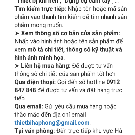
"Thiết bị khí nén"
,
"Dụng cụ cầm tay"
, …
Tìm kiếm trực tiếp:
Nhập tên hoặc mã sản
phẩm vào thanh tìm kiếm để tìm nhanh sản
phẩm mong muốn.
➤
Xem thông số cơ bản của sản phẩm:
Nhấp vào hình ảnh hoặc tên sản phẩm để
xem
mô tả chi tiết, thông số kỹ thuật và
hình ảnh minh họa
.
➤
Liên hệ mua hàng:
Để được tư vấn
thông số chi tiết của sản phẩm tốt hơn.
Qua điện thoại:
Gọi đến số hotline
0912
847 848
để được tư vấn và đặt hàng trực
tiếp.
Qua email:
Gửi yêu cầu mua hàng hoặc
thắc mắc đến địa chỉ email
thietbihaphong@gmail.com
.
Tại văn phòng:
Đến trực tiếp khu vực Hà