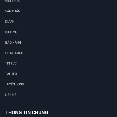
GIỚI THIỆU
SẢN PHẨM
DỰ ÁN
DỊCH VỤ
G
BẢO HÀNH
CHÍNH SÁCH
N
TIN TỨC
DU
TÀI LIỆU
TUYỂN DỤNG
LIÊN HỆ
THÔNG TIN CHUNG