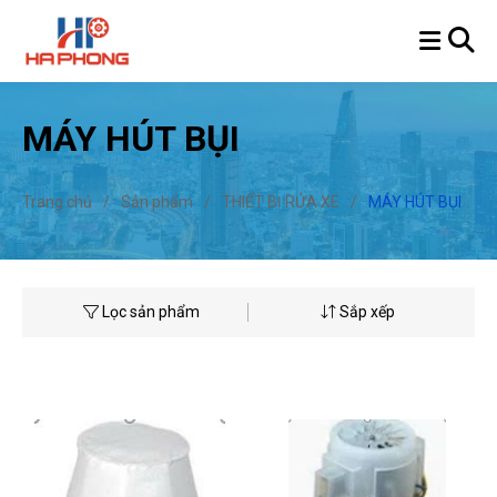
MÁY HÚT BỤI
Trang chủ
/
Sản phẩm
/
THIẾT BỊ RỬA XE
/
MÁY HÚT BỤI
Lọc sản phẩm
Sắp xếp