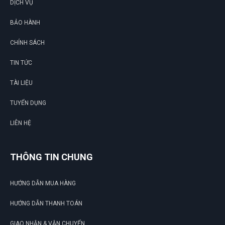
DỊCH VỤ
BẢO HÀNH
CHÍNH SÁCH
G
TIN TỨC
N
TÀI LIỆU
DU
TUYỂN DỤNG
LIÊN HỆ
THÔNG TIN CHUNG
HƯỚNG DẪN MUA HÀNG
HƯỚNG DẪN THANH TOÁN
GIAO NHẬN & VẬN CHUYỂN