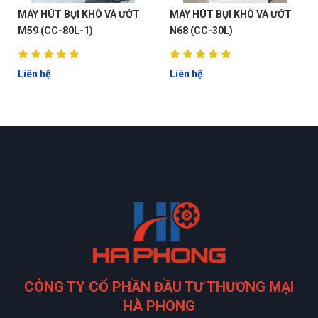
MÁY HÚT BỤI KHÔ VÀ ƯỚT
MÁY HÚT BỤI KHÔ VÀ ƯỚT
M59 (CC-80L-1)
N68 (CC-30L)
Liên hệ
Liên hệ
CÔNG TY CỔ PHẦN ĐẦU TƯ THƯƠNG MẠI
HÀ PHONG