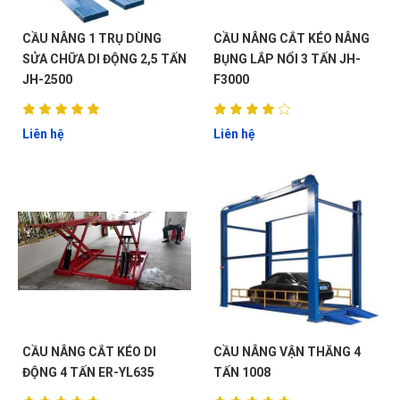
CẦU NÂNG 1 TRỤ DÙNG
CẦU NÂNG CẮT KÉO NÂNG
SỬA CHỮA DI ĐỘNG 2,5 TẤN
BỤNG LẮP NỔI 3 TẤN JH-
JH-2500
F3000
Liên hệ
Liên hệ
CẦU NÂNG CẮT KÉO DI
CẦU NÂNG VẬN THĂNG 4
ĐỘNG 4 TẤN ER-YL635
TẤN 1008