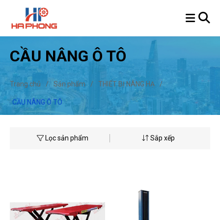
CẦU NÂNG Ô TÔ
Trang chủ
/
Sản phẩm
/
THIẾT BỊ NÂNG HẠ
/
CẦU NÂNG Ô TÔ
Lọc sản phẩm
Sắp xếp