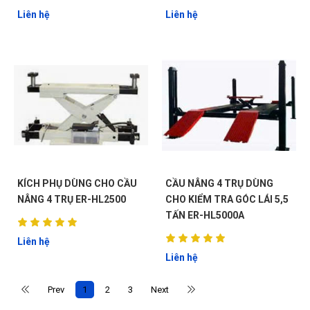
Liên hệ
Liên hệ
G
KÍCH PHỤ DÙNG CHO CẦU
CẦU NÂNG 4 TRỤ DÙNG
NÂNG 4 TRỤ ER-HL2500
CHO KIỂM TRA GÓC LÁI 5,5
N
TẤN ER-HL5000A
Liên hệ
DU
Liên hệ
Prev
1
2
3
Next