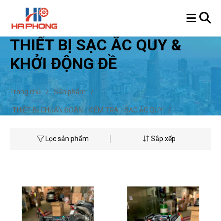
THIẾT BỊ SẠC ẮC QUY &
KHỞI ĐỘNG ĐỀ
Trang chủ
/
Sản phẩm
/
THIẾT BỊ CHUẨN ĐOÁN - KIỂM TRA - SẠC ẮC QUY
/
THIẾT BỊ SẠC ẮC QUY & KHỞI ĐỘNG ĐỀ
Lọc sản phẩm
Sắp xếp