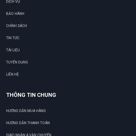
DỊCH VỤ
BẢO HÀNH
CHÍNH SÁCH
G
TIN TỨC
N
TÀI LIỆU
DU
TUYỂN DỤNG
LIÊN HỆ
THÔNG TIN CHUNG
HƯỚNG DẪN MUA HÀNG
HƯỚNG DẪN THANH TOÁN
GIAO NHẬN & VẬN CHUYỂN