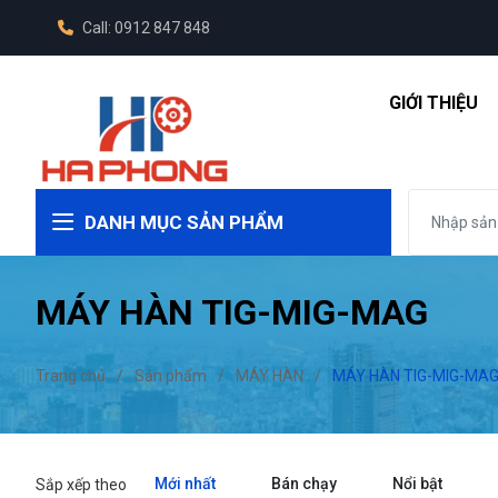
Call: 0912 847 848
GIỚI THIỆU
DANH MỤC SẢN PHẨM
MÁY HÀN TIG-MIG-MAG
Trang chủ
/
Sản phẩm
/
MÁY HÀN
/
MÁY HÀN TIG-MIG-MA
Mới nhất
Bán chạy
Nổi bật
Sắp xếp theo