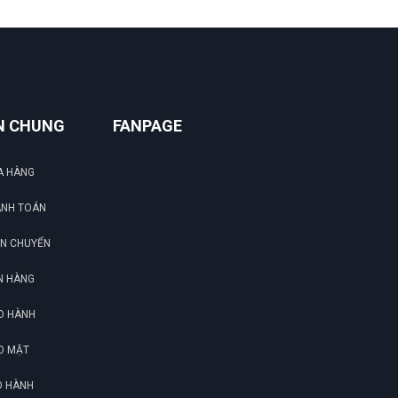
N CHUNG
FANPAGE
A HÀNG
ĐẶT
ANH TOÁN
LỊC
ẬN CHUYỂN
N HÀNG
O HÀNH
O MẬT
O HÀNH