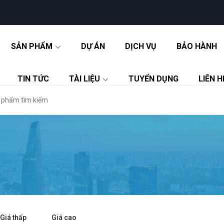
SẢN PHẨM
DỰ ÁN
DỊCH VỤ
BẢO HÀNH
TIN TỨC
TÀI LIỆU
TUYỂN DỤNG
LIÊN H
G
Giá thấp
Giá cao