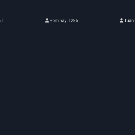
51
Hôm nay: 1286
Tuần: