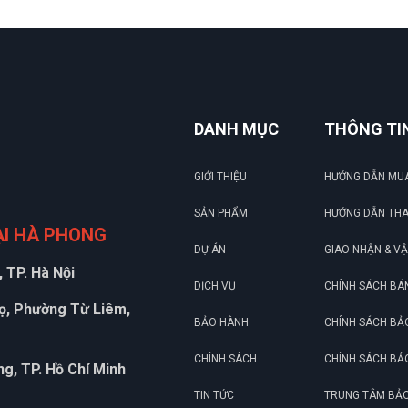
DANH MỤC
THÔNG TI
GIỚI THIỆU
HƯỚNG DẪN MU
SẢN PHẨM
HƯỚNG DẪN TH
ẠI HÀ PHONG
DỰ ÁN
GIAO NHẬN & V
 TP. Hà Nội
DỊCH VỤ
CHÍNH SÁCH BÁ
họ, Phường Từ Liêm,
BẢO HÀNH
CHÍNH SÁCH BẢ
CHÍNH SÁCH
CHÍNH SÁCH BẢ
g, TP. Hồ Chí Minh
TIN TỨC
TRUNG TÂM BẢ