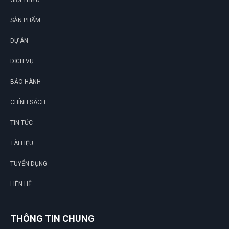
GIỚI THIỆU
DU
SẢN PHẨM
DỰ ÁN
DỊCH VỤ
BẢO HÀNH
CHÍNH SÁCH
TIN TỨC
TÀI LIỆU
TUYỂN DỤNG
LIÊN HỆ
THÔNG TIN CHUNG