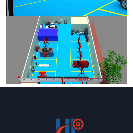
ĐẶT
LỊCH