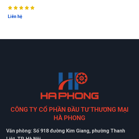
Liên hệ
ĐẶT
CÔNG TY CỔ PHẦN ĐẦU TƯ THƯƠNG MẠI
LỊCH
HÀ PHONG
Văn phòng: Số 918 đường Kim Giang, phường Thanh
Liệt, TP. Hà Nội