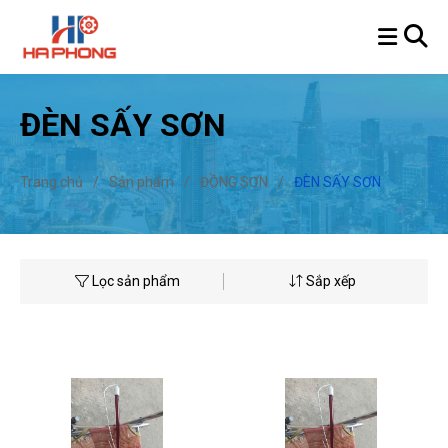
ĐÈN SẤY SƠN
Trang chủ
/
Sản phẩm
/
ĐỒNG SƠN
/
ĐÈN SẤY SƠN
Lọc sản phẩm
Sắp xếp