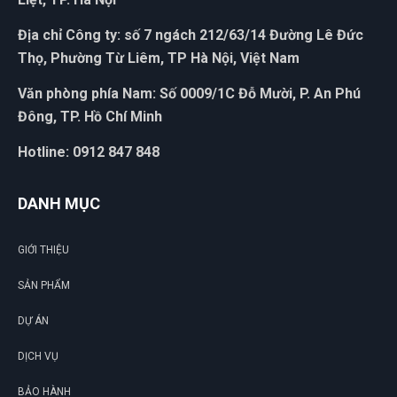
Địa chỉ Công ty: số 7 ngách 212/63/14 Đường Lê Đức
Thọ, Phường Từ Liêm, TP Hà Nội, Việt Nam
Văn phòng phía Nam: Số 0009/1C Đỗ Mười, P. An Phú
Đông, TP. Hồ Chí Minh
Hotline: 0912 847 848
DANH MỤC
GIỚI THIỆU
G
SẢN PHẨM
N
DỰ ÁN
DU
DỊCH VỤ
BẢO HÀNH