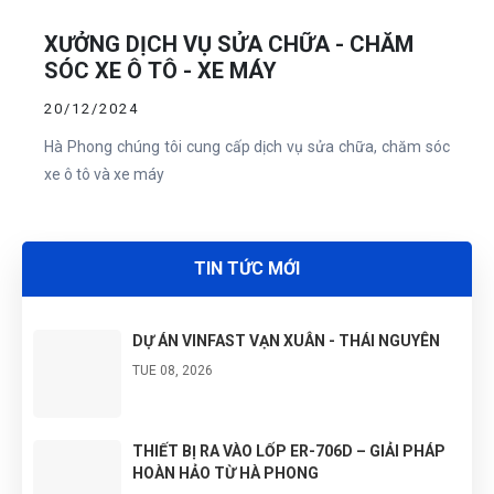
G
XƯỞNG DỊCH VỤ SỬA CHỮA - CHĂM
N
SÓC XE Ô TÔ - XE MÁY
20/12/2024
DU
Hà Phong chúng tôi cung cấp dịch vụ sửa chữa, chăm sóc
xe ô tô và xe máy
TIN TỨC MỚI
DỰ ÁN VINFAST VẠN XUÂN - THÁI NGUYÊN
TUE 08, 2026
THIẾT BỊ RA VÀO LỐP ER-706D – GIẢI PHÁP
HOÀN HẢO TỪ HÀ PHONG