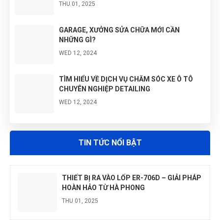
THU 01, 2025
GARAGE, XƯỞNG SỬA CHỮA MỚI CẦN
NHỮNG GÌ?
WED 12, 2024
TÌM HIỂU VỀ DỊCH VỤ CHĂM SÓC XE Ô TÔ
CHUYÊN NGHIỆP DETAILING
WED 12, 2024
LÝ DO KHÁCH HÀNG LỰA CHỌN HÀ PHONG LÀ
ĐƠN VỊ CUNG CẤP THIẾT BỊ
TIN TỨC NỔI BẬT
WED 12, 2024
THIẾT BỊ RA VÀO LỐP ER-706D – GIẢI PHÁP
HOÀN HẢO TỪ HÀ PHONG
THU 01, 2025