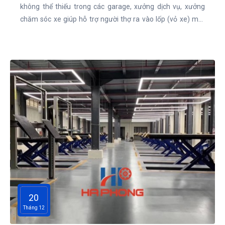
không thể thiếu trong các garage, xưởng dịch vụ, xưởng
ĐẶT
chăm sóc xe giúp hỗ trợ người thợ ra vào lốp (vỏ xe) một
LỊCH
cách nhanh chóng, dễ dàng, và tiện lợi hơn rất nhiều so với
thủ công truyền thống.
20
Tháng 12