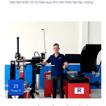
hiện đại nhất, hỗ trợ hiệu quả cho việc tháo lắp lốp, mang lại
sự tiện lợi và an toàn tối đa cho người sử dụng. Được cung
cấp bởi CÔNG TY CỔ PHẦN ĐẦU TƯ THƯƠNG MẠI HÀ
PHONG, sản phẩm đáp ứng mọi tiêu chuẩn kỹ thuật cao
cấp, phù hợp với nhiều nhu cầu khác nhau.
25
Tháng 12