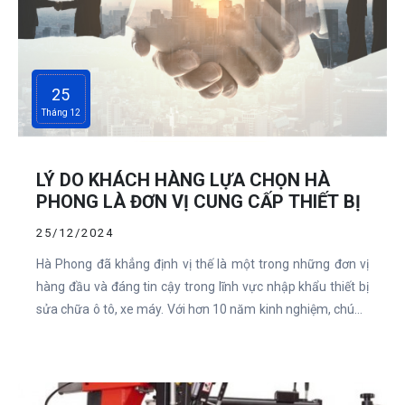
25
Tháng 12
LÝ DO KHÁCH HÀNG LỰA CHỌN HÀ
PHONG LÀ ĐƠN VỊ CUNG CẤP THIẾT BỊ
25/12/2024
Hà Phong đã khẳng định vị thế là một trong những đơn vị
hàng đầu và đáng tin cậy trong lĩnh vực nhập khẩu thiết bị
sửa chữa ô tô, xe máy. Với hơn 10 năm kinh nghiệm, chúng
tôi không chỉ cung cấp các sản phẩm chất lượng mà còn
đem lại những giá trị vượt trội, tạo nên sự khác biệt trong
lòng khách hàng. Dưới đây là những lý do chính khiến Hà
Phong trở thành lựa chọn hàng đầu của khách hàng.