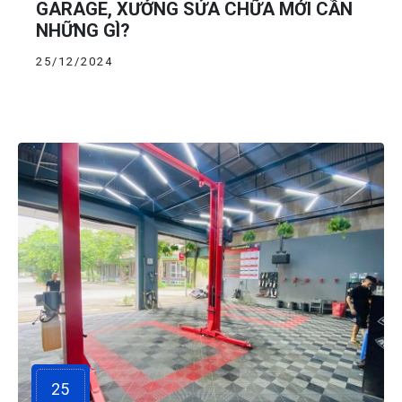
GARAGE, XƯỞNG SỬA CHỮA MỚI CẦN
NHỮNG GÌ?
25/12/2024
25