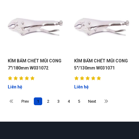
KÌM BẤM CHẾT MŨI CONG
KÌM BẤM CHẾT MŨI CONG
G
7"/180mm W031072
5"/130mm W031071
N
Liên hệ
Liên hệ
DU
Prev
1
2
3
4
5
Next