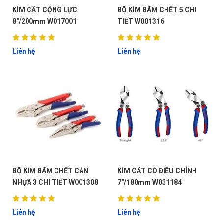
KÌM CẮT CỘNG LỰC
BỘ KÌM BẤM CHẾT 5 CHI
8"/200mm W017001
TIẾT W001316
Liên hệ
Liên hệ
BỘ KÌM BẤM CHẾT CÁN
KÌM CẮT CÓ ĐIỀU CHỈNH
NHỰA 3 CHI TIẾT W001308
7"/180mm W031184
Liên hệ
Liên hệ