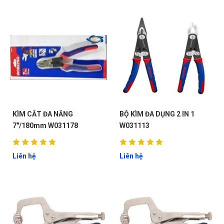
KÌM CẮT ĐA NĂNG
BỘ KÌM ĐA DỤNG 2 IN 1
7"/180mm W031178
W031113
Liên hệ
Liên hệ