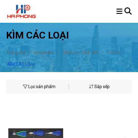
KÌM CÁC LOẠI
Trang chủ
/
Sản phẩm
/
DỤNG CỤ CẦM TAY
/
TOOLS
/
KÌM CÁC LOẠI
Lọc sản phẩm
Sắp xếp