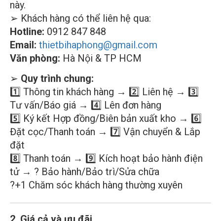
này.
➢ Khách hàng có thể liên hệ qua:
Hotline:
0912 847 848
Email:
thietbihaphong@gmail.com
Văn phòng:
Hà Nội & TP HCM
➢
Quy trình chung:
1️⃣ Thông tin khách hàng → 2️⃣ Liên hệ → 3️⃣
Tư vấn/Báo giá → 4️⃣ Lên đơn hàng
5️⃣ Ký kết Hợp đồng/Biên bản xuất kho → 6️⃣
Đặt cọc/Thanh toán → 7️⃣ Vận chuyển & Lắp
đặt
8️⃣ Thanh toán → 9️⃣ Kích hoạt bảo hành điện
tử → ? Bảo hành/Bảo trì/Sửa chữa
?+1 Chăm sóc khách hàng thường xuyên
2. Giá cả và ưu đãi