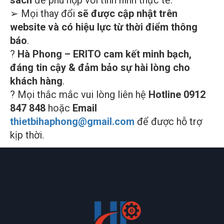
sách
để phù hợp với tình hình thực tế.
➢ Mọi thay đổi
sẽ được cập nhật trên
website và có hiệu lực từ thời điểm thông
báo
.
?
Hà Phong – ERITO cam kết minh bạch,
đáng tin cậy & đảm bảo sự hài lòng cho
khách hàng
.
? Mọi thắc mắc vui lòng liên hệ
Hotline 0912
ĐẶT
847 848
hoặc
Email
LỊCH
thietbihaphong@gmail.com
để được hỗ trợ
kịp thời.