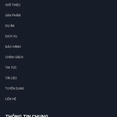
Ở đây săn sale thích cực, mấy mẫu mới về liên tục
GIỚI THIỆU
SẢN PHẨM
DỰ ÁN
Lương Văn Hồ
LH
(Đánh giá 1 năm trước)
DỊCH VỤ
BẢO HÀNH
Sản phẩm đúng đẹp và chất lượng
CHÍNH SÁCH
TIN TỨC
TÀI LIỆU
TUYỂN DỤNG
LIÊN HỆ
THÔNG TIN CHUNG