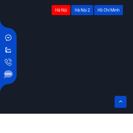
Hà Nội
Hà Nội 2
Hồ Chí Minh
THÊM VÀO GIỎ
MUA NGAY
THIẾT KẾ BỞI SIKIDO.VN