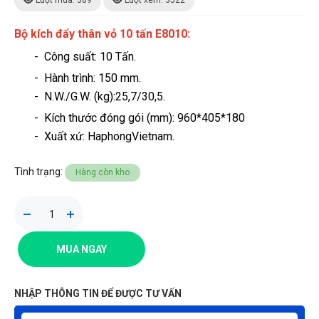
Lượt mua: 389
Lượt xem: 3522
Bộ kích đẩy thân vỏ 10 tấn E8010:
- Công suất: 10 Tấn.
- Hành trình: 150 mm.
- N.W./G.W. (kg):25,7/30,5.
- Kích thước đóng gói (mm): 960*405*180
- Xuất xứ: HaphongVietnam.
Tình trạng:
Hàng còn kho
MUA NGAY
NHẬP THÔNG TIN ĐỂ ĐƯỢC TƯ VẤN