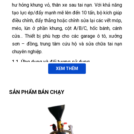
hư hỏng khung vỏ, thân xe sau tai nạn. Với khả năng
tạo lực ép/đẩy mạnh mẽ lên đến 10 tấn, bộ kích giúp
điều chỉnh, đẩy thẳng hoặc chỉnh sửa lại các vết móp,
méo, lún ở phần khung, cột A/B/C, hốc bánh, cánh
cửa… Thiết bị phù hợp cho các garage ô tô, xưởng
sơn – đồng, trung tâm cứu hộ và sửa chữa tai nạn
chuyên nghiệp.
1.1. Ứng dụng và đối tượng sử dụng
XEM THÊM
Phù hợp cho:
Garage sửa chữa và phục hồi thân vỏ
Ngọc Thanh Bùi
NB
(Đánh giá 1 năm trước)
(Body Shop): Ép thẳng cột B/C, vòm bánh,
SẢN PHẨM BÁN CHẠY
hốc bánh, cột A; định hình lại khung vỏ sau tai
hơi bị xịn xò. khách trung thành luôn
nạn.
Trung tâm cứu hộ & sửa chữa (Collision
Repair Center): Hỗ trợ kéo – đẩy mạnh mẽ
khi cứu hộ và phục hồi xe bị va đập nặng; kết
Thái Quý