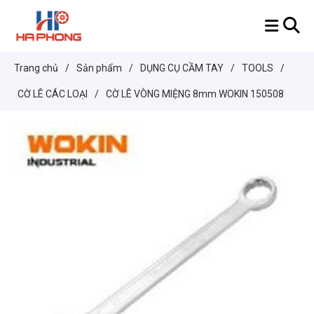
Trang chủ
/
Sản phẩm
/
DỤNG CỤ CẦM TAY
/
TOOLS
/
CỜ LÊ CÁC LOẠI
/
CỜ LÊ VÒNG MIỆNG 8mm WOKIN 150508