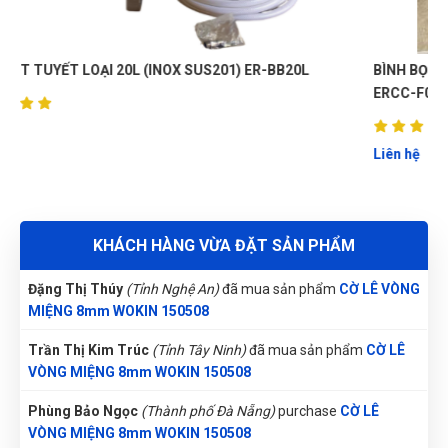
sài thử rồi cảm thấy rất tốt, thank shop , sẽ quay lại ủng hộ
shop nữa
Võ Thị Thanh Tươi
(Tỉnh Quảng Ngãi)
đã mua sản phẩm
CỜ
LÊ VÒNG MIỆNG 8mm WOKIN 150508
BÌNH BỌT TUYẾT LOẠI 40L CAO CẤP (INOX SUS 304)
ERCC-F03
Gọi và Điện
(Tỉnh Kon Tum)
đã mua sản phẩm
CỜ LÊ VÒNG
Thành Công
TC
MIỆNG 8mm WOKIN 150508
(Đánh giá 1 năm trước)
Liên hệ
Lê Thị Như Hảo
(Tỉnh Phú Thọ)
đã mua sản phẩm
CỜ LÊ
được bạn bè giới thiệu nên mới dùng thử, phải nói là số 1
VÒNG MIỆNG 8mm WOKIN 150508
luôn
Nguyễn Tuấn An
(Tỉnh Phú Yên)
đã mua sản phẩm
CỜ LÊ
VÒNG MIỆNG 8mm WOKIN 150508
KHÁCH HÀNG VỪA ĐẶT SẢN PHẨM
Hồ Hoàng Thái
Đặng Thị Thúy
(Tỉnh Nghệ An)
đã mua sản phẩm
CỜ LÊ VÒNG
HT
(Đánh giá 1 năm trước)
MIỆNG 8mm WOKIN 150508
Trần Thị Kim Trúc
(Tỉnh Tây Ninh)
đã mua sản phẩm
CỜ LÊ
Giá mềm, hàng chất lượng
VÒNG MIỆNG 8mm WOKIN 150508
Phùng Bảo Ngọc
(Thành phố Đà Nẵng)
purchase
CỜ LÊ
VÒNG MIỆNG 8mm WOKIN 150508
Vân Nguyễn