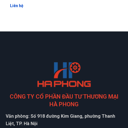
sài thử rồi cảm thấy rất tốt, thank shop , sẽ quay lại ủng hộ
shop nữa
Liên hệ
Thành Công
TC
(Đánh giá 1 năm trước)
được bạn bè giới thiệu nên mới dùng thử, phải nói là số 1
luôn
CÔNG TY CỔ PHẦN ĐẦU TƯ THƯƠNG MẠI
HÀ PHONG
Văn phòng: Số 918 đường Kim Giang, phường Thanh
Liệt, TP. Hà Nội