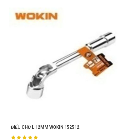
Xuân
X
(Đánh giá 1 năm trước)
Sản phẩm tốt giao hàng nhanh ship thân thiện
Hải Thương
HT
(Đánh giá 1 năm trước)
Phải chi biết chỗ này sớm thì tui đâu có mất tiền oan
Tạ Quang Hòa
TH
(Đánh giá 1 năm trước)
CỜ LÊ VÒNG MIỆNG 6MM, THÉP CR-V THEO TIÊU
DIN W073298