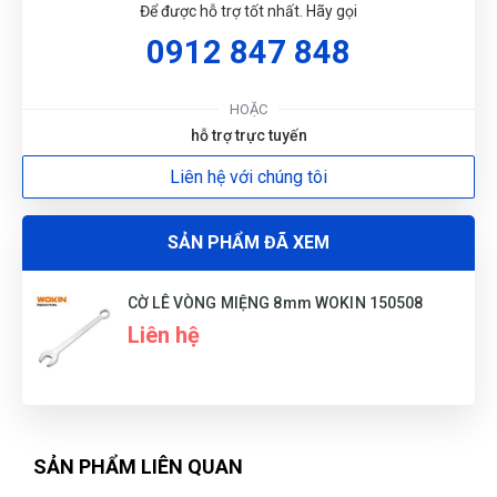
VN
Để được hỗ trợ tốt nhất. Hãy gọi
(Đánh giá 1 năm trước)
0912 847 848
xuất sắc với toàn bộ sản phẩm dịch vụ chỗ này
HOẶC
hỗ trợ trực tuyến
Liên hệ với chúng tôi
Thanh Huy
TH
(Đánh giá 1 năm trước)
SẢN PHẨM ĐÃ XEM
Bảo hành nhanh gọn, hướng dẫn sử dụng chi tiết
CỜ LÊ VÒNG MIỆNG 8mm WOKIN 150508
Liên hệ
Hữu Trọng
HT
(Đánh giá 1 năm trước)
Bên đây làm việc tận tâm, nhân viên nhiệt tình
SẢN PHẨM LIÊN QUAN