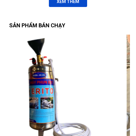
XEM THÊM
Xuân
X
(Đánh giá 1 năm trước)
SẢN PHẨM BÁN CHẠY
Sản phẩm tốt giao hàng nhanh ship thân thiện
Hải Thương
HT
(Đánh giá 1 năm trước)
Phải chi biết chỗ này sớm thì tui đâu có mất tiền oan
Nguyễn Thị Vân Anh
(Tỉnh Thái Nguyên)
đã mua sản phẩm
CỜ
Tạ Quang Hòa
LÊ VÒNG MIỆNG 8mm WOKIN 150508
TH
(Đánh giá 1 năm trước)
Trương Thị Phượng Hằng
(Tỉnh Đồng Nai)
đã mua sản phẩm
CỜ LÊ VÒNG MIỆNG 8mm WOKIN 150508