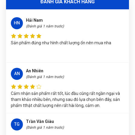
ĐÁNH GIÁ KHÁCH HÀNG
KÌM BẤM CHỮ C CÓ ĐẾ 11"/280mm W031081
Lê Thị Như Hảo
(Tỉnh Phú Thọ)
đã mua sản phẩm
KÌM BẤM
Hải Nam
CHỮ C CÓ ĐẾ 11"/280mm W031081
HN
(Đánh giá 1 năm trước)
Trần Lê Quỳnh Như
(Tỉnh Thái Bình)
đã mua sản phẩm
KÌM
BẤM CHỮ C CÓ ĐẾ 11"/280mm W031081
Sản phẩm đúng như hình chất lượng ổn nên mua nha
Phạm Ngọc Vinh
(Thành phố Hồ Chí Minh)
purchase
KÌM BẤM
CHỮ C CÓ ĐẾ 11"/280mm W031081
Thu Diễm
(Tỉnh Thừa Thiên Huế)
đã mua sản phẩm
KÌM BẤM
An Nhiên
AN
CHỮ C CÓ ĐẾ 11"/280mm W031081
(Đánh giá 1 năm trước)
Nguyễn Vũ Khoa Nguyên
(Tỉnh Hải Dương)
đã mua sản phẩm
Cảm nhận sản phẩm rất tốt, lúc đầu cũng rất ngần ngại và
KÌM BẤM CHỮ C CÓ ĐẾ 11"/280mm W031081
tham khảo nhiều bên, nhưng sau đó lựa chọn bên đây, sản
phẩm tthật chất lượng nên rất hài lòng, cảm ơn.
Võ Thị Thanh Tươi
(Tỉnh Quảng Ngãi)
đã mua sản phẩm
KÌM
BẤM CHỮ C CÓ ĐẾ 11"/280mm W031081
Trần Văn Giàu
Phùng Bảo Ngọc
(Thành phố Đà Nẵng)
purchase
KÌM BẤM
TG
(Đánh giá 1 năm trước)
CHỮ C CÓ ĐẾ 11"/280mm W031081