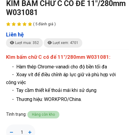
KÌM BẤM CHỮ C CÓ ĐẾ 11"/280mm
W031081
( 5 đánh giá )
Liên hệ
Lượt mua: 352
Lượt xem: 4701
Kìm bấm chữ C có đế 11"/280mm W031081:
-
Hàm thép Chrome-vanadi cho độ bền tối đa
- Xoay vít để điều chỉnh áp lực giữ và phù hợp với
công việc
- Tay cầm thiết kế thoải mái khi sử dụng
- Thương hiệu
: WORKPRO/China.
Tình trạng:
Hàng còn kho