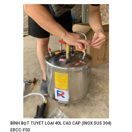
Tư vấn rất kiên nhẫn, hơi lâu xíu nhưng mua được sản phẩm
ưng ý
Hải Nam
HN
(Đánh giá 1 năm trước)
Sản phẩm đúng như hình chất lượng ổn nên mua nha
Nguyễn Thị Vân Anh
(Tỉnh Thái Nguyên)
đã mua sản phẩm
KÌM BẤM CHỮ C CÓ ĐẾ 11"/280mm W031081
Lê Thị Như Hảo
(Tỉnh Phú Thọ)
đã mua sản phẩm
KÌM BẤM
An Nhiên
CHỮ C CÓ ĐẾ 11"/280mm W031081
AN
(Đánh giá 1 năm trước)
Trần Lê Quỳnh Như
(Tỉnh Thái Bình)
đã mua sản phẩm
KÌM
BẤM CHỮ C CÓ ĐẾ 11"/280mm W031081
Cảm nhận sản phẩm rất tốt, lúc đầu cũng rất ngần ngại và
tham khảo nhiều bên, nhưng sau đó lựa chọn bên đây, sản
Phạm Ngọc Vinh
(Thành phố Hồ Chí Minh)
purchase
KÌM BẤM
phẩm tthật chất lượng nên rất hài lòng, cảm ơn.
CHỮ C CÓ ĐẾ 11"/280mm W031081
CAO CẤP (INOX SUS 304)
BÌNH BỌT TUYẾT LOẠI 20L (INOX