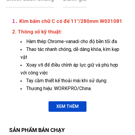
1.
Kìm bấm chữ C có đế 11"/280mm W031081
2. Thông số kỹ thuật:
Hàm thép Chrome-vanadi cho độ bền tối đa
Thao tác nhanh chóng, dễ dàng khóa, kìm kẹp
vật
Xoay vít để điều chỉnh áp lực giữ và phù hợp
Thu Giang
với công việc
TG
(Đánh giá 1 năm trước)
Tay cầm thiết kế thoải mái khi sử dụng
Thương hiệu: WORKPRO/China.
Ở đây săn sale thích cực, mấy mẫu mới về liên tục
XEM THÊM
Nguyễn Thị Ngọc Nhi
NN
(Đánh giá 1 năm trước)
SẢN PHẨM BÁN CHẠY