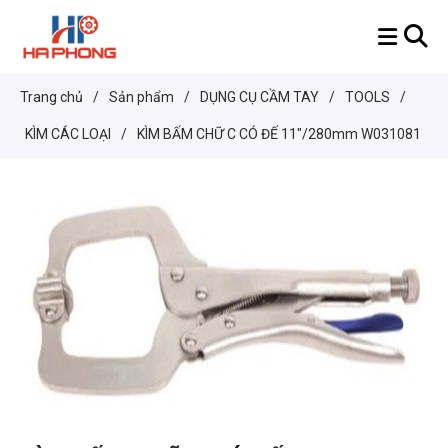
Trang chủ
/
Sản phẩm
/
DỤNG CỤ CẦM TAY
/
TOOLS
/
KÌM CÁC LOẠI
/
KÌM BẤM CHỮ C CÓ ĐẾ 11"/280mm W031081