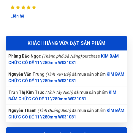
Thu Diễm
(Tỉnh Thừa Thiên Huế)
đã mua sản phẩm
KÌM BẤM
Trần Văn Giàu
TG
CHỮ C CÓ ĐẾ 11"/280mm W031081
Liên hệ
(Đánh giá 1 năm trước)
Nguyễn Vũ Khoa Nguyên
(Tỉnh Hải Dương)
đã mua sản phẩm
shop phục vụ tốt, có cơ hội sẽ ủng hộ shop thêmm
KÌM BẤM CHỮ C CÓ ĐẾ 11"/280mm W031081
Võ Thị Thanh Tươi
(Tỉnh Quảng Ngãi)
đã mua sản phẩm
KÌM
KHÁCH HÀNG VỪA ĐẶT SẢN PHẨM
BẤM CHỮ C CÓ ĐẾ 11"/280mm W031081
Thu Giang
TG
Phùng Bảo Ngọc
(Thành phố Đà Nẵng)
purchase
KÌM BẤM
(Đánh giá 1 năm trước)
CHỮ C CÓ ĐẾ 11"/280mm W031081
Nguyễn Văn Trung
(Tỉnh Yên Bái)
đã mua sản phẩm
KÌM BẤM
Ở đây săn sale thích cực, mấy mẫu mới về liên tục
CHỮ C CÓ ĐẾ 11"/280mm W031081
Trần Thị Kim Trúc
(Tỉnh Tây Ninh)
đã mua sản phẩm
KÌM
BẤM CHỮ C CÓ ĐẾ 11"/280mm W031081
Nguyễn Thị Ngọc Nhi
NN
(Đánh giá 1 năm trước)
Nguyễn Thanh
(Tỉnh Quảng Bình)
đã mua sản phẩm
KÌM BẤM
CHỮ C CÓ ĐẾ 11"/280mm W031081
Tư vấn rất kiên nhẫn, hơi lâu xíu nhưng mua được sản phẩm
Nguyễn Thị Vân Anh
(Tỉnh Thái Nguyên)
đã mua sản phẩm
ưng ý