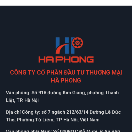
CÔNG TY CỔ PHẦN ĐẦU TƯ THƯƠNG MẠI
HÀ PHONG
Văn phòng: Số 918 đường Kim Giang, phường Thanh
Liệt, TP. Hà Nội
Địa chỉ Công ty: số 7 ngách 212/63/14 Đường Lê Đức
Thọ, Phường Từ Liêm, TP Hà Nội, Việt Nam
Văn phòng phía Nam: Số 0009/1C Đỗ Mười, P. An Phú