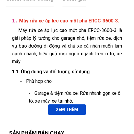
1.
:
Máy rửa xe áp lực cao một pha ERCC-3600-3
Máy rửa xe áp lực cao một pha ERCC-3600-3 là
giải pháp lý tưởng cho garage nhỏ, tiệm rửa xe, dịch
vụ bảo dưỡng di động và chủ xe cá nhân muốn làm
sạch nhanh, hiệu quả mọi ngóc ngách trên ô tô, xe
máy.
1.1. Ứng dụng và đối tượng sử dụng
Phù hợp cho:
Garage & tiệm rửa xe: Rửa nhanh gọn xe ô
tô, xe máy, xe tải nhỏ.
Dịch vụ lưu động (Mobile Service): Di
XEM THÊM
chuyển dễ dàng theo xe, rửa xe tận nơi.
Hưng Phạm
HP
(Đánh giá 1 năm trước)
Cá nhân: Tự rửa xe tại nhà, làm sạch lưới tản
SẢN PHẨM BÁN CHẠY