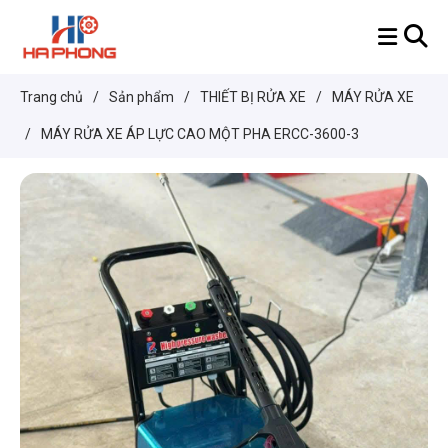
Trang chủ
/
Sản phẩm
/
THIẾT BỊ RỬA XE
/
MÁY RỬA XE
/
MÁY RỬA XE ÁP LỰC CAO MỘT PHA ERCC-3600-3