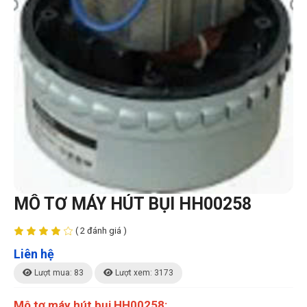
MÔ TƠ MÁY HÚT BỤI HH00258
( 2 đánh giá )
Liên hệ
Lượt mua: 83
Lượt xem: 3173
Mô tơ máy hút bụi HH00258: