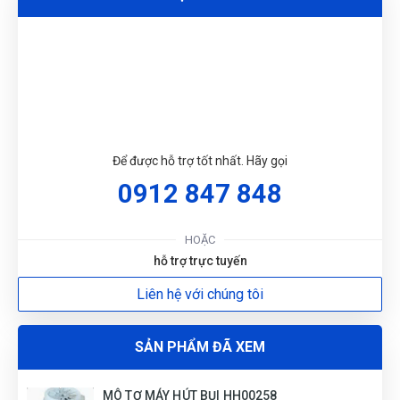
DU
Để được hỗ trợ tốt nhất. Hãy gọi
0912 847 848
HOẶC
hỗ trợ trực tuyến
Liên hệ với chúng tôi
SẢN PHẨM ĐÃ XEM
MÔ TƠ MÁY HÚT BỤI HH00258