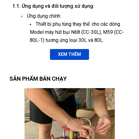
1.1. Ứng dụng và đối tượng sử dụng:
Ứng dụng chính:
Thiết bị phụ tùng thay thế: cho các dòng
Model máy hút bụi N68 (CC-30L), M59 (CC-
80L-1) tương ứng loại 30L và 80L.
1.2. Cam kết chất lượng & thay thế phụ tùng:
XEM THÊM
Hỗ trợ kỹ thuật 24/7, cung cấp phụ tùng thay
thế chính hãng.
SẢN PHẨM BÁN CHẠY
Đào tạo miễn phí cho thợ sử dụng lần đầu,
hướng dẫn bảo trì định kỳ.
Lắp đặt toàn quốc, dịch vụ tận nơi cho khách
hàng tỉnh xa.
2. Thông số kỹ thuật:
Công suất 1400 Kw.