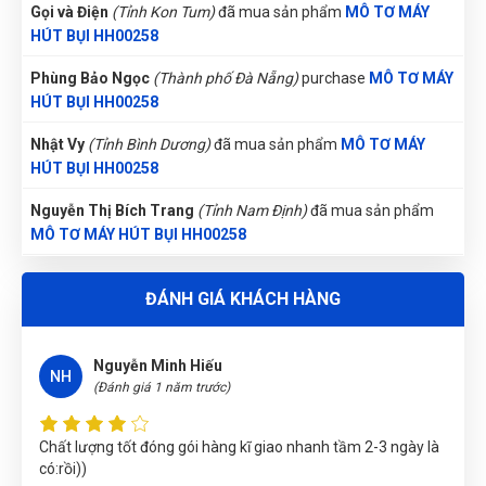
Gọi và Điện
(Tỉnh Kon Tum)
đã mua sản phẩm
MÔ TƠ MÁY
HÚT BỤI HH00258
Phùng Bảo Ngọc
(Thành phố Đà Nẵng)
purchase
MÔ TƠ MÁY
HÚT BỤI HH00258
Nhật Vy
(Tỉnh Bình Dương)
đã mua sản phẩm
MÔ TƠ MÁY
HÚT BỤI HH00258
Nguyễn Thị Bích Trang
(Tỉnh Nam Định)
đã mua sản phẩm
MÔ TƠ MÁY HÚT BỤI HH00258
Trần Lê Quỳnh Như
(Tỉnh Thái Bình)
đã mua sản phẩm
MÔ TƠ
ĐÁNH GIÁ KHÁCH HÀNG
MÁY HÚT BỤI HH00258
Lê Hoàng Khánh Duy
(Tỉnh Bình Định)
đã mua sản phẩm
MÔ
Nguyễn Minh Hiếu
TƠ MÁY HÚT BỤI HH00258
NH
(Đánh giá 1 năm trước)
Nguyễn Phương Yến Linh
(Tỉnh Tuyên Quang)
đã mua sản
phẩm
MÔ TƠ MÁY HÚT BỤI HH00258
Chất lượng tốt đóng gói hàng kĩ giao nhanh tầm 2-3 ngày là
có:rồi))
Nguyễn Vũ Khoa Nguyên
(Tỉnh Hải Dương)
đã mua sản phẩm