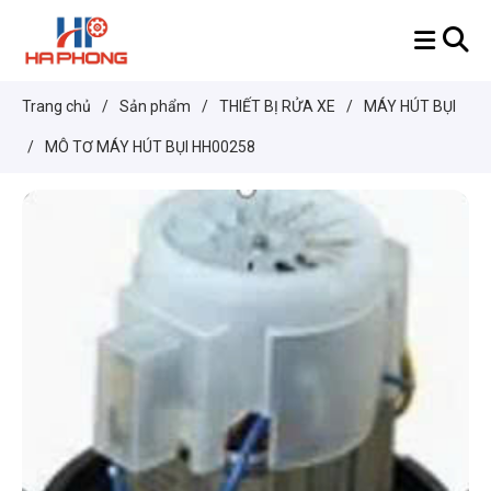
Trang chủ
/
Sản phẩm
/
THIẾT BỊ RỬA XE
/
MÁY HÚT BỤI
/
MÔ TƠ MÁY HÚT BỤI HH00258