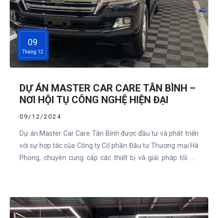
09
Tháng 12
DỰ ÁN MASTER CAR CARE TÂN BÌNH –
NƠI HỘI TỤ CÔNG NGHỆ HIỆN ĐẠI
09/12/2024
Dự án Master Car Care Tân Bình được đầu tư và phát triển
với sự hợp tác của Công ty Cổ phần Đầu tư Thương mại Hà
Phong, chuyên cung cấp các thiết bị và giải pháp tối ưu
dành cho garage sửa chữa ô tô. Đây là mô hình tiêu chuẩn
nhằm mang đến chất lượng dịch vụ vượt trội, đáp ứng tối
đa nhu cầu bảo dưỡng và sửa chữa xe hơi trong khu vực.