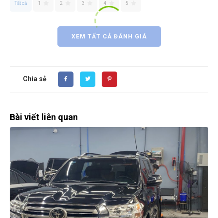
Tất cả
1
2
3
4
5
XEM TẤT CẢ ĐÁNH GIÁ
Chia sẻ
Bài viết liên quan