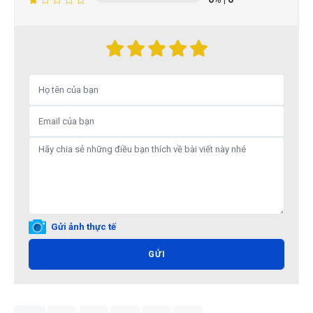
Gửi ảnh thực tế
GỬI