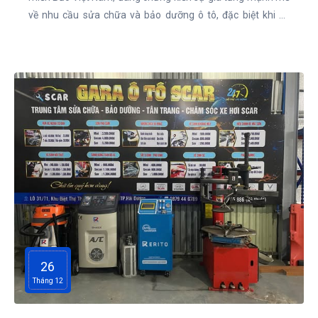
về nhu cầu sửa chữa và bảo dưỡng ô tô, đặc biệt khi số
lượng phương tiện giao thông ngày càng tăng. Đáp ứng
nhu cầu đó, dự án Garage Quảng Ninh ra đời, mang trong
mình sứ mệnh cung cấp các dịch vụ chất lượng cao với sự
hỗ trợ từ các thiết bị hiện đại do Công ty Cổ phần Đầu tư
Thương mại Hà Phong cung cấp.
26
Tháng 12