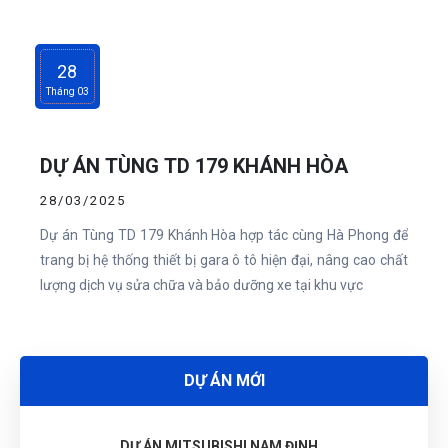
28
G
Tháng 03
N
DỰ ÁN TÙNG TD 179 KHÁNH HÒA
DU
28/03/2025
Dự án Tùng TD 179 Khánh Hòa hợp tác cùng Hà Phong để
trang bị hệ thống thiết bị gara ô tô hiện đại, nâng cao chất
lượng dịch vụ sửa chữa và bảo dưỡng xe tại khu vực
DỰ ÁN MỚI
DỰ ÁN MITSUBISHI NAM ĐỊNH