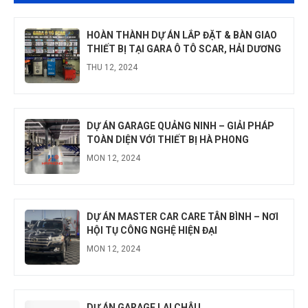
HOÀN THÀNH DỰ ÁN LẮP ĐẶT & BÀN GIAO
THIẾT BỊ TẠI GARA Ô TÔ SCAR, HẢI DƯƠNG
THU 12, 2024
DỰ ÁN GARAGE QUẢNG NINH – GIẢI PHÁP
TOÀN DIỆN VỚI THIẾT BỊ HÀ PHONG
MON 12, 2024
DỰ ÁN MASTER CAR CARE TÂN BÌNH – NƠI
HỘI TỤ CÔNG NGHỆ HIỆN ĐẠI
MON 12, 2024
DỰ ÁN GARAGE LAI CHÂU