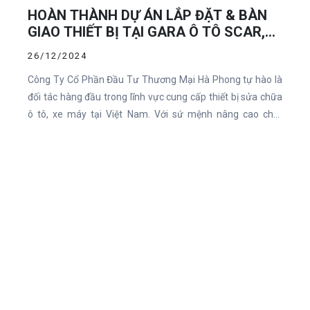
HOÀN THÀNH DỰ ÁN LẮP ĐẶT & BÀN
GIAO THIẾT BỊ TẠI GARA Ô TÔ SCAR,
HẢI DƯƠNG
26/12/2024
ĐẶT
Công Ty Cổ Phần Đầu Tư Thương Mại Hà Phong tự hào là
LỊCH
đối tác hàng đầu trong lĩnh vực cung cấp thiết bị sửa chữa
ô tô, xe máy tại Việt Nam. Với sứ mệnh nâng cao chất
lượng dịch vụ sửa chữa xe, Hà Phong đã hoàn thành dự án
lắp đặt và bàn giao thiết bị cho Gara Ô Tô SCAR tại Hải
Dương. Đây không chỉ là bước tiến quan trọng trong sự
phát triển của công ty mà còn là một dấu ấn đáng chú ý
trong ngành sửa chữa ô tô tại khu vực này.