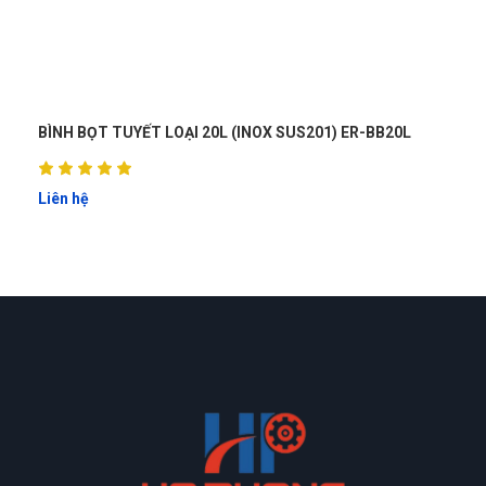
Dung tích bình: 40L
Chất liệu: Inox SUS 201 dày 1,2mm.
Áp lực: 4-8 bar.
Thu Giang
Chiều dài ống dẫn bọt: 10m.
TG
(Đánh giá 1 năm trước)
Đầu phun bọt: Inox SUS 201.
NOX SUS201) ER-BB20L
SÚNG PHUN BỌT TUYẾT LOẠI DÀI 
Xuất xứ: HaPhongVietNam.
Thích nhất là có quà tặng đi kèm
Liên hệ
Diệu Liên
DL
(Đánh giá 1 năm trước)
Sản phẩm tốt giao hàng nhanh ship thân thiện