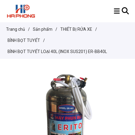
Trang chủ
/
Sản phẩm
/
THIẾT BỊ RỬA XE
/
BÌNH BỌT TUYẾT
/
BÌNH BỌT TUYẾT LOẠI 40L (INOX SUS201) ER-BB40L