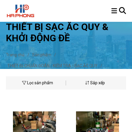
THIẾT BỊ SẠC ẮC QUY &
KHỞI ĐỘNG ĐỀ
Trang chủ
/
Sản phẩm
/
THIẾT BỊ CHUẨN ĐOÁN - KIỂM TRA - SẠC ẮC QUY
/
THIẾT BỊ SẠC ẮC QUY & KHỞI ĐỘNG ĐỀ
Lọc sản phẩm
Sắp xếp