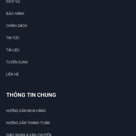
DỊCH VỤ
BẢO HÀNH
CHÍNH SÁCH
G
TIN TỨC
N
TÀI LIỆU
DU
TUYỂN DỤNG
LIÊN HỆ
THÔNG TIN CHUNG
HƯỚNG DẪN MUA HÀNG
HƯỚNG DẪN THANH TOÁN
GIAO NHẬN & VẬN CHUYỂN