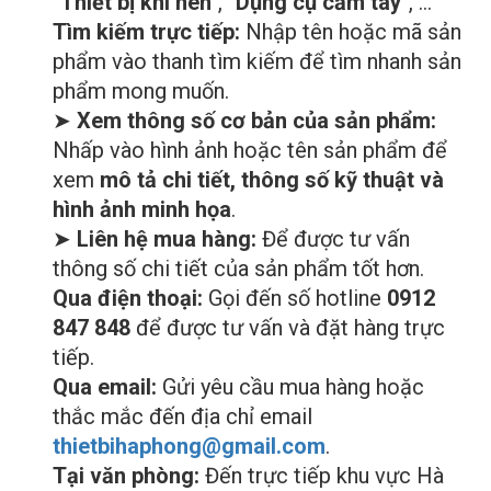
"Thiết bị khí nén"
,
"Dụng cụ cầm tay"
, …
Tìm kiếm trực tiếp:
Nhập tên hoặc mã sản
phẩm vào thanh tìm kiếm để tìm nhanh sản
phẩm mong muốn.
➤
Xem thông số cơ bản của sản phẩm:
Nhấp vào hình ảnh hoặc tên sản phẩm để
xem
mô tả chi tiết, thông số kỹ thuật và
hình ảnh minh họa
.
➤
Liên hệ mua hàng:
Để được tư vấn
thông số chi tiết của sản phẩm tốt hơn.
Qua điện thoại:
Gọi đến số hotline
0912
847 848
để được tư vấn và đặt hàng trực
tiếp.
Qua email:
Gửi yêu cầu mua hàng hoặc
thắc mắc đến địa chỉ email
thietbihaphong@gmail.com
.
Tại văn phòng:
Đến trực tiếp khu vực Hà