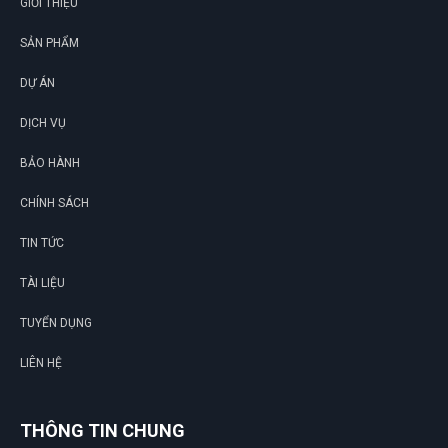
GIỚI THIỆU
SẢN PHẨM
DỰ ÁN
DỊCH VỤ
G
BẢO HÀNH
CHÍNH SÁCH
N
TIN TỨC
DU
TÀI LIỆU
TUYỂN DỤNG
LIÊN HỆ
THÔNG TIN CHUNG