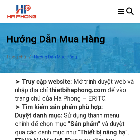
Hướng Dẫn Mua Hàng
Trang chủ
/
Hướng Dẫn Mua Hàng
➤
Truy cập website:
Mở trình duyệt web và
nhập địa chỉ
thietbihaphong.com
để vào
trang chủ của Hà Phong – ERITO.
➤
Tìm kiếm sản phẩm phù hợp:
Duyệt danh mục:
Sử dụng thanh menu
chính để chọn mục
"Sản phẩm"
và duyệt
qua các danh mục như
"Thiết bị nâng hạ"
,