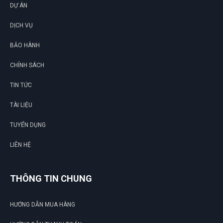
DỰ ÁN
DỊCH VỤ
BẢO HÀNH
G
CHÍNH SÁCH
TIN TỨC
N
TÀI LIỆU
DU
TUYỂN DỤNG
LIÊN HỆ
THÔNG TIN CHUNG
HƯỚNG DẪN MUA HÀNG