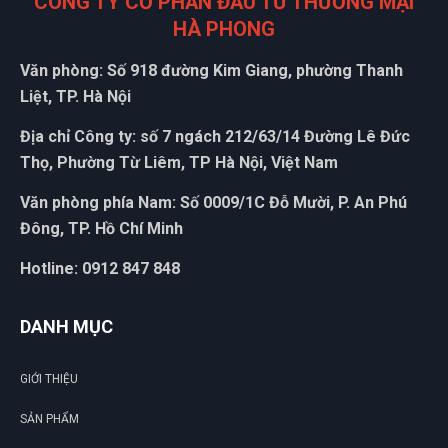
CÔNG TY CỔ PHẦN ĐẦU TƯ THƯƠNG MẠI
HÀ PHONG
Văn phòng: Số 918 đường Kim Giang, phường Thanh
Liệt, TP. Hà Nội
Địa chỉ Công ty: số 7 ngách 212/63/14 Đường Lê Đức
ĐẶT
Thọ, Phường Từ Liêm, TP Hà Nội, Việt Nam
LỊCH
Văn phòng phía Nam: Số 0009/1C Đỗ Mười, P. An Phú
Đông, TP. Hồ Chí Minh
Hotline: 0912 847 848
DANH MỤC
GIỚI THIỆU
SẢN PHẨM