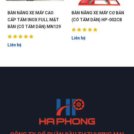
BÀN NÂNG XE MÁY CAO
BÀN NÂNG XE MÁY CƠ BẢN
CẤP TẤM INOX FULL MẶT
(CÓ TẤM DẪN) HP-002CB
BÀN (CÓ TẤM DẪN) MN129
Liên hệ
Liên hệ