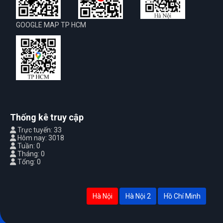
GOOGLE MAP TP HCM
Thống kê truy cập
Trực tuyến: 33
Hôm nay: 3018
Tuần: 0
Tháng: 0
Tổng: 0
Hà Nội
Hà Nội 2
Hồ Chí Minh