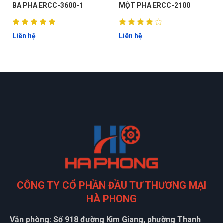
BA PHA ERCC-3600-1
MỘT PHA ERCC-2100
Liên hệ
Liên hệ
G
N
CÔNG TY CỔ PHẦN ĐẦU TƯ THƯƠNG MẠI
HÀ PHONG
DU
Văn phòng: Số 918 đường Kim Giang, phường Thanh