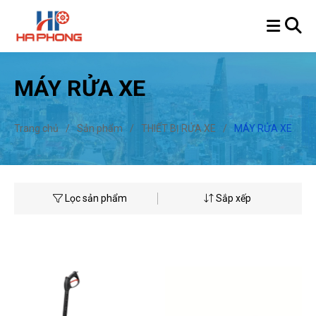
MÁY RỬA XE
Trang chủ
/
Sản phẩm
/
THIẾT BỊ RỬA XE
/
MÁY RỬA XE
Lọc sản phẩm
Sắp xếp