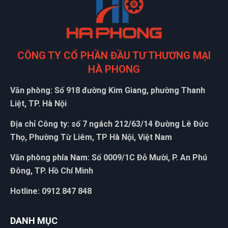
(Đánh giá 1 năm trước)
Mọi người đến thử nhé, hàng bên đây đúng đẹp, chất lượng
và giá tốt
CÔNG TY CỔ PHẦN ĐẦU TƯ THƯƠNG MẠI
HÀ PHONG
Anh Minh
AM
Văn phòng: Số 918 đường Kim Giang, phường Thanh
(Đánh giá 1 năm trước)
Liệt, TP. Hà Nội
Shop tư vấn nhiệt tình, cặn kẽ tôi rất thích
Địa chỉ Công ty: số 7 ngách 212/63/14 Đường Lê Đức
Thọ, Phường Từ Liêm, TP Hà Nội, Việt Nam
Văn phòng phía Nam: Số 0009/1C Đỗ Mười, P. An Phú
Đông, TP. Hồ Chí Minh
Hotline: 0912 847 848
DANH MỤC