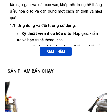
tác nạp gas và xiết các van, khớp nối trong hệ thống
điều hòa ô tô và dân dụng một cách an toàn và hiệu
quả.
1.1. Ứng dụng và đối tượng sử dụng:
Kỹ thuật viên điều hòa ô tô
: Nạp gas, kiểm
tra và bảo trì hệ thống lạnh.
Thợ sửa điều hòa dân dụng
: Xiết van, kết nối
XEM THÊM
ống gas tại nhà hoặc công trình.
Xuân
X
(Đánh giá 1 năm trước)
Garage & xưởng dịch vụ
: Trang bị công cụ
chuyên nghiệp, tăng năng suất.
SẢN PHẨM BÁN CHẠY
sài thử rồi cảm thấy rất tốt, thank shop , sẽ quay lại ủng hộ
Chủ xe & DIY
: Hỗ trợ thao tác nạp gas và kiểm
shop nữa
tra hệ thống lạnh tại nhà.
1.2. Điểm nhấn công nghệ
Trần Hiền
🔧 Lực tải tối đa 26.000 Nm:
Đảm bảo xiết
TH
(Đánh giá 1 năm trước)
chặt van, khớp nối dưới áp suất cao mà không lo
trượt.