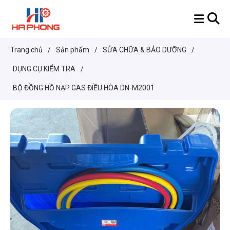
Trang chủ
/
Sản phẩm
/
SỬA CHỮA & BẢO DƯỠNG
/
DỤNG CỤ KIỂM TRA
/
BỘ ĐỒNG HỒ NẠP GAS ĐIỀU HÒA DN-M2001