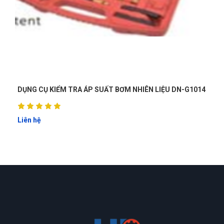
Sản phẩm dùng được, phù hợp với giá tiền.
Xuân
X
(Đánh giá 1 năm trước)
sài thử rồi cảm thấy rất tốt, thank shop , sẽ quay lại ủng hộ
G1014
DỤNG CỤ THÁO THANH GIẰNG PHÍA TRONG THƯỚC LÁI
shop nữa
DN-B1029
Liên hệ
Trần Hiền
TH
(Đánh giá 1 năm trước)
hơi bị xịn xò. khách trung thành luôn
Kim Anh
KA