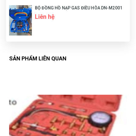
BỘ ĐỒNG HỒ NẠP GAS ĐIỀU HÒA DN-M2001
Huỳnh Thị Diễm
Liên hệ
HD
(Đánh giá 1 năm trước)
quá là chất lượng. 1000 saooooooo
SẢN PHẨM LIÊN QUAN
Lại Thị Nhàn
LN
(Đánh giá 1 năm trước)
Phong cách làm việc nhanh chóng, mình chỉ thích cái gì
nhanh chóng như v thôi
Thảo Liên
TL
(Đánh giá 1 năm trước)