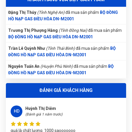
hợp mọi vị trí van và khớp nối.
(Đánh giá 1 năm trước)
Đặng Thị Thúy
(Tỉnh Nghệ An)
đã mua sản phẩm
BỘ ĐỒNG
HỒ NẠP GAS ĐIỀU HÒA DN-M2001
1.4. Cam kết chất lượng & thay thế phụ tùng:
Thà không bán chớ bán là phải hàng chuẩn. Kết nhất câu
Trương Thị Phượng Hằng
(Tỉnh Đồng Nai)
đã mua sản phẩm
Hỗ trợ kỹ thuật 24/7.
này của chủ shop
BỘ ĐỒNG HỒ NẠP GAS ĐIỀU HÒA DN-M2001
Hướng dẫn sử dụng, bảo trì định kỳ.
Trần Lê Quỳnh Như
(Tỉnh Thái Bình)
đã mua sản phẩm
BỘ
Lắp đặt toàn quốc, dịch vụ tận nơi cho khách
ĐỒNG HỒ NẠP GAS ĐIỀU HÒA DN-M2001
Xuân An
hàng tỉnh xa.
XA
(Đánh giá 1 năm trước)
Nguyễn Tuấn An
(Huyện Phù Ninh)
đã mua sản phẩm
BỘ
2. Thông số kỹ thuật:
ĐỒNG HỒ NẠP GAS ĐIỀU HÒA DN-M2001
Mọi người nên đến thử nhé, chứ tui là mê về sản phẩm cũng
Lực tải tối đa 26000Nm.
như dịch vụ tại đây rồi
Nguyễn Thị Vân Anh
(Tỉnh Thái Nguyên)
đã mua sản phẩm
BỘ
Bằng kim loại cơ bản
.
ĐỒNG HỒ NẠP GAS ĐIỀU HÒA DN-M2001
Dụng cụ cầm tay.
ĐÁNH GIÁ KHÁCH HÀNG
Nguyễn Thị Bích Trang
(Tỉnh Nam Định)
đã mua sản phẩm
Xuất xứ: HaphongVietnam.
Huỳnh Thị Diễm
HD
BỘ ĐỒNG HỒ NẠP GAS ĐIỀU HÒA DN-M2001
(Đánh giá 1 năm trước)
Lê Thị Như Hảo
(Tỉnh Phú Thọ)
đã mua sản phẩm
BỘ ĐỒNG
quá là chất lượng. 1000 saooooooo
HỒ NẠP GAS ĐIỀU HÒA DN-M2001
Phùng Bảo Ngọc
(Thành phố Đà Nẵng)
purchase
BỘ ĐỒNG