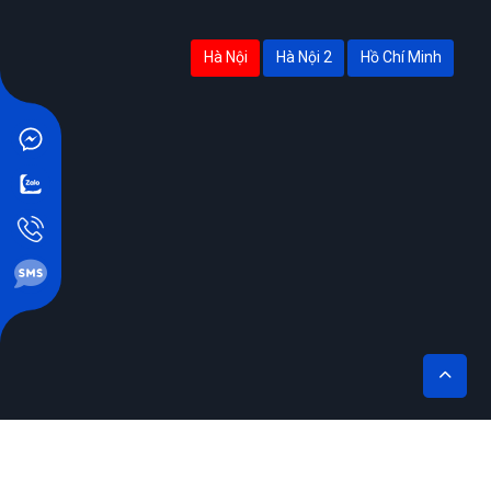
Hà Nội
Hà Nội 2
Hồ Chí Minh
THÊM VÀO GIỎ
MUA NGAY