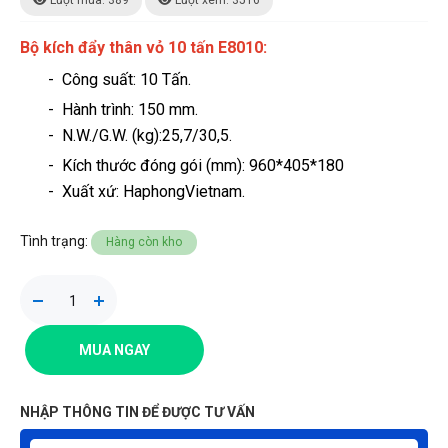
Lượt mua: 389
Lượt xem: 3516
Bộ kích đẩy thân vỏ 10 tấn E8010:
- Công suất: 10 Tấn.
- Hành trình: 150 mm.
- N.W./G.W. (kg):25,7/30,5.
- Kích thước đóng gói (mm): 960*405*180
- Xuất xứ: HaphongVietnam.
Tình trạng:
Hàng còn kho
MUA NGAY
NHẬP THÔNG TIN ĐỂ ĐƯỢC TƯ VẤN