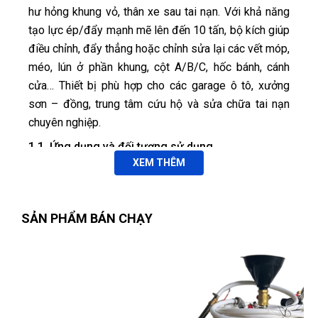
hư hỏng khung vỏ, thân xe sau tai nạn. Với khả năng
tạo lực ép/đẩy mạnh mẽ lên đến 10 tấn, bộ kích giúp
điều chỉnh, đẩy thẳng hoặc chỉnh sửa lại các vết móp,
méo, lún ở phần khung, cột A/B/C, hốc bánh, cánh
cửa… Thiết bị phù hợp cho các garage ô tô, xưởng
sơn – đồng, trung tâm cứu hộ và sửa chữa tai nạn
chuyên nghiệp.
1.1. Ứng dụng và đối tượng sử dụng
Ngọc Thanh Bùi
XEM THÊM
NB
Phù hợp cho:
(Đánh giá 1 năm trước)
Garage sửa chữa và phục hồi thân vỏ
hơi bị xịn xò. khách trung thành luôn
(Body Shop): Ép thẳng cột B/C, vòm bánh,
SẢN PHẨM BÁN CHẠY
hốc bánh, cột A; định hình lại khung vỏ sau tai
nạn.
Trung tâm cứu hộ & sửa chữa (Collision
Thái Quý
TQ
Repair Center): Hỗ trợ kéo – đẩy mạnh mẽ
(Đánh giá 1 năm trước)
khi cứu hộ và phục hồi xe bị va đập nặng; kết