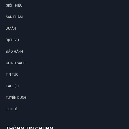
GIỚI THIỆU
Lương Văn Hồ
SẢN PHẨM
LH
(Đánh giá 1 năm trước)
DỰ ÁN
Sản phẩm đúng đẹp và chất lượng
DỊCH VỤ
BẢO HÀNH
CHÍNH SÁCH
TIN TỨC
TÀI LIỆU
TUYỂN DỤNG
LIÊN HỆ
THÔNG TIN CHUNG