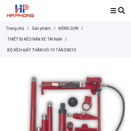
Trang chủ
/
Sản phẩm
/
ĐỒNG SƠN
/
THIẾT BỊ KÉO NẮN XE TAI NẠN
/
BỘ KÍCH ĐẨY THÂN VỎ 10 TẤN E8010