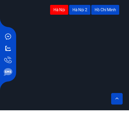
Hà Nội
Hà Nội 2
Hồ Chí Minh
THÊM VÀO GIỎ
MUA NGAY
THIẾT KẾ BỞI SIKIDO.VN