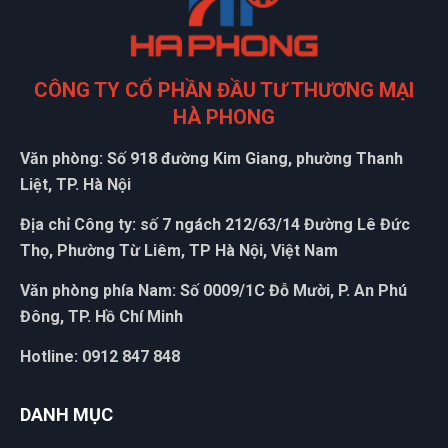
NB
(Đánh giá 1 năm trước)
hơi bị xịn xò. khách trung thành luôn
CÔNG TY CỔ PHẦN ĐẦU TƯ THƯƠNG MẠI
HÀ PHONG
Văn phòng: Số 918 đường Kim Giang, phường Thanh
Thái Quý
TQ
Liệt, TP. Hà Nội
(Đánh giá 1 năm trước)
Địa chỉ Công ty: số 7 ngách 212/63/14 Đường Lê Đức
giá quá hợp lý, rẻ nhất từ trước đến giờ khi mua
Thọ, Phường Từ Liêm, TP Hà Nội, Việt Nam
Văn phòng phía Nam: Số 0009/1C Đỗ Mười, P. An Phú
Đông, TP. Hồ Chí Minh
Lê Chí Trung
LT
Hotline: 0912 847 848
(Đánh giá 1 năm trước)
Ở đây săn sale thích cực, mấy mẫu mới về liên tục
DANH MỤC