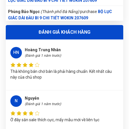
Phùng Bảo Ngọc
(Thành phố Đà Nẵng)
purchase
BỘ LỤC
GIÁC DÀI ĐẦU BI 9 CHI TIẾT WOKIN 207609
Nguyễn Thị Bích Trang
(Tỉnh Nam Định)
đã mua sản phẩm
ĐÁNH GIÁ KHÁCH HÀNG
BỘ LỤC GIÁC DÀI ĐẦU BI 9 CHI TIẾT WOKIN 207609
Nguyễn Tuấn An
(Huyện Phù Ninh)
đã mua sản phẩm
BỘ LỤC
Hoàng Trung Nhân
GIÁC DÀI ĐẦU BI 9 CHI TIẾT WOKIN 207609
HN
(Đánh giá 1 năm trước)
Phạm Ngọc Vinh
(Thành phố Hồ Chí Minh)
purchase
BỘ LỤC
GIÁC DÀI ĐẦU BI 9 CHI TIẾT WOKIN 207609
Thà không bán chớ bán là phải hàng chuẩn. Kết nhất câu
này của chủ shop
Nguyễn Văn Trung
(Tỉnh Yên Bái)
đã mua sản phẩm
BỘ LỤC
GIÁC DÀI ĐẦU BI 9 CHI TIẾT WOKIN 207609
Lê Thị Như Hảo
(Tỉnh Phú Thọ)
đã mua sản phẩm
BỘ LỤC
Nguyễn
N
GIÁC DÀI ĐẦU BI 9 CHI TIẾT WOKIN 207609
(Đánh giá 1 năm trước)
Nguyễn Thị Vân Anh
(Tỉnh Thái Nguyên)
đã mua sản phẩm
BỘ
Ở đây săn sale thích cực, mấy mẫu mới về liên tục
LỤC GIÁC DÀI ĐẦU BI 9 CHI TIẾT WOKIN 207609