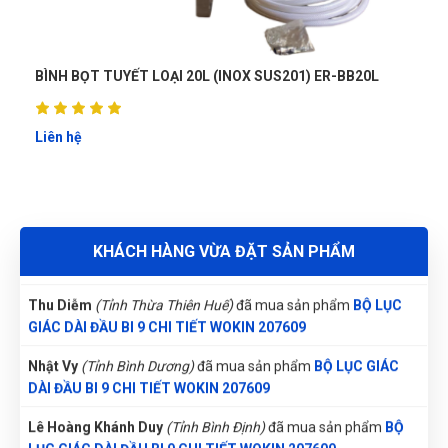
GIÁC DÀI ĐẦU BI 9 CHI TIẾT WOKIN 207609
Nguyễn Văn Trung
(Tỉnh Yên Bái)
đã mua sản phẩm
BỘ LỤC
GIÁC DÀI ĐẦU BI 9 CHI TIẾT WOKIN 207609
BÌNH BỌT TUYẾT LOẠI 20L (INOX SUS201) ER-BB20L
Lê Thị Như Hảo
(Tỉnh Phú Thọ)
đã mua sản phẩm
BỘ LỤC
GIÁC DÀI ĐẦU BI 9 CHI TIẾT WOKIN 207609
Liên hệ
Nguyễn Thị Vân Anh
(Tỉnh Thái Nguyên)
đã mua sản phẩm
BỘ
LỤC GIÁC DÀI ĐẦU BI 9 CHI TIẾT WOKIN 207609
Nguyễn Vũ Khoa Nguyên
(Tỉnh Hải Dương)
đã mua sản phẩm
KHÁCH HÀNG VỪA ĐẶT SẢN PHẨM
BỘ LỤC GIÁC DÀI ĐẦU BI 9 CHI TIẾT WOKIN 207609
Thu Diễm
(Tỉnh Thừa Thiên Huế)
đã mua sản phẩm
BỘ LỤC
GIÁC DÀI ĐẦU BI 9 CHI TIẾT WOKIN 207609
Nhật Vy
(Tỉnh Bình Dương)
đã mua sản phẩm
BỘ LỤC GIÁC
DÀI ĐẦU BI 9 CHI TIẾT WOKIN 207609
Lê Hoàng Khánh Duy
(Tỉnh Bình Định)
đã mua sản phẩm
BỘ
LỤC GIÁC DÀI ĐẦU BI 9 CHI TIẾT WOKIN 207609