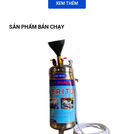
XEM THÊM
SẢN PHẨM BÁN CHẠY
Nguyễn Thị Bích Trang
(Tỉnh Nam Định)
đã mua sản phẩm
BỘ LỤC GIÁC DÀI ĐẦU BI 9 CHI TIẾT WOKIN 207609
Nguyễn Tuấn An
(Huyện Phù Ninh)
đã mua sản phẩm
BỘ LỤC
GIÁC DÀI ĐẦU BI 9 CHI TIẾT WOKIN 207609
Phạm Ngọc Vinh
(Thành phố Hồ Chí Minh)
purchase
BỘ LỤC