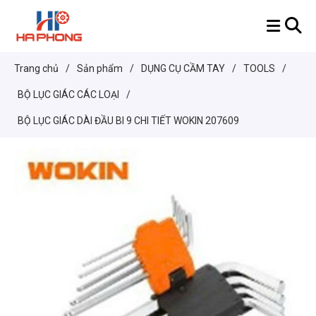
Trang chủ
/
Sản phẩm
/
DỤNG CỤ CẦM TAY
/
TOOLS
/
BỘ LỤC GIÁC CÁC LOẠI
/
BỘ LỤC GIÁC DÀI ĐẦU BI 9 CHI TIẾT WOKIN 207609