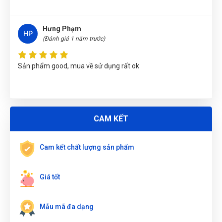
Gọi và Điện
(Tỉnh Kon Tum)
đã mua sản phẩm
BỘ VAM THÁO
RÔ TUYN 5 CHI TIẾT DN-B1032
Hưng Phạm
HP
(Đánh giá 1 năm trước)
Võ Thị Thanh Tươi
(Tỉnh Quảng Ngãi)
đã mua sản phẩm
BỘ
VAM THÁO RÔ TUYN 5 CHI TIẾT DN-B1032
Sản phẩm good, mua về sử dụng rất ok
Phạm Ngọc Vinh
(Thành phố Hồ Chí Minh)
purchase
BỘ VAM
THÁO RÔ TUYN 5 CHI TIẾT DN-B1032
Nguyễn Thanh
(Tỉnh Quảng Bình)
đã mua sản phẩm
BỘ VAM
THÁO RÔ TUYN 5 CHI TIẾT DN-B1032
ĐẶT
CAM KẾT
LỊCH
Nguyễn Vũ Khoa Nguyên
(Tỉnh Hải Dương)
đã mua sản phẩm
BỘ VAM THÁO RÔ TUYN 5 CHI TIẾT DN-B1032
Cam kết chất lượng sản phẩm
Giá tốt
Mẫu mã đa dạng