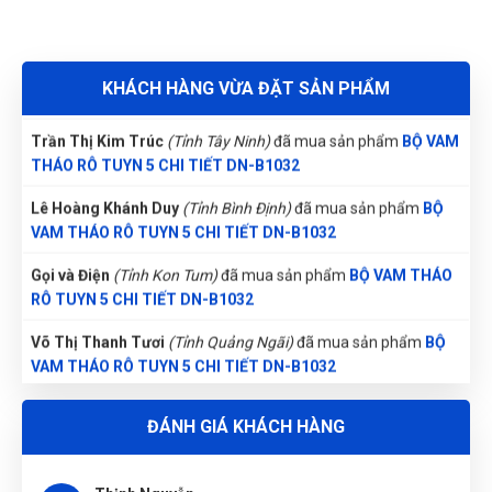
Nguyễn Văn Trung
(Tỉnh Yên Bái)
đã mua sản phẩm
BỘ VAM
1.3. Lợi ích khi sử dụng.
THÁO RÔ TUYN 5 CHI TIẾT DN-B1032
⏱️ Tiết kiệm thời gian
: Thao tác nhanh gọn,
Lê Thị Như Hảo
không phải tháo rời chi tiết phụ.
(Tỉnh Phú Thọ)
đã mua sản phẩm
BỘ VAM
KHÁCH HÀNG VỪA ĐẶT SẢN PHẨM
THÁO RÔ TUYN 5 CHI TIẾT DN-B1032
🔒 An toàn cho linh kiện
: Ôm sát bề mặt rô
tuyn, giảm nguy cơ trượt và xước.
Trần Thị Kim Trúc
(Tỉnh Tây Ninh)
đã mua sản phẩm
BỘ VAM
💪 Độ bền cao
: Vật liệu kim loại gia cường,
THÁO RÔ TUYN 5 CHI TIẾT DN-B1032
chịu lực lớn, dùng lâu dài.
Lê Hoàng Khánh Duy
(Tỉnh Bình Định)
đã mua sản phẩm
BỘ
💼 Di động & gọn gàng
: Bộ 5 chi tiết, túi đựng
VAM THÁO RÔ TUYN 5 CHI TIẾT DN-B1032
nhỏ gọn, dễ mang theo.
Gọi và Điện
(Tỉnh Kon Tum)
đã mua sản phẩm
BỘ VAM THÁO
1.4. Cam kết chất lượng & thay thế phụ tùng:
RÔ TUYN 5 CHI TIẾT DN-B1032
Hỗ trợ kỹ thuật 24/7.
Võ Thị Thanh Tươi
(Tỉnh Quảng Ngãi)
đã mua sản phẩm
BỘ
Hướng dẫn sử dụng, bảo trì định kỳ.
VAM THÁO RÔ TUYN 5 CHI TIẾT DN-B1032
Lắp đặt toàn quốc, dịch vụ tận nơi cho khách
Phạm Ngọc Vinh
(Thành phố Hồ Chí Minh)
purchase
BỘ VAM
hàng tỉnh xa.
ĐÁNH GIÁ KHÁCH HÀNG
THÁO RÔ TUYN 5 CHI TIẾT DN-B1032
2. Thông số kỹ thuật:
Nguyễn Thanh
(Tỉnh Quảng Bình)
đã mua sản phẩm
BỘ VAM