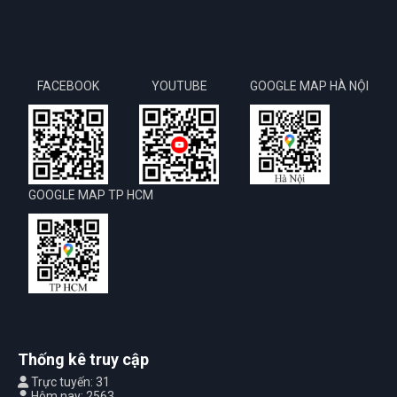
FACEBOOK
YOUTUBE
GOOGLE MAP HÀ NỘI
GOOGLE MAP TP HCM
Thống kê truy cập
Trực tuyến: 31
Hôm nay: 2563