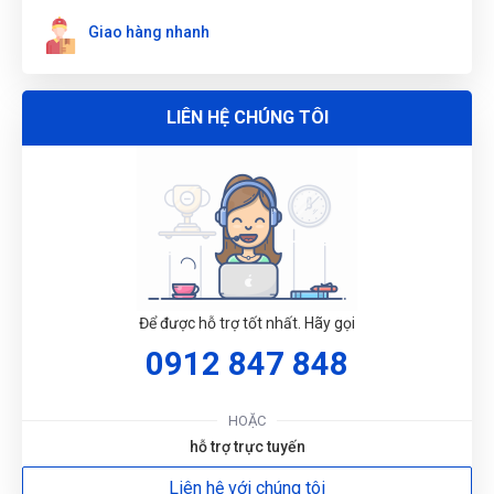
Giao hàng nhanh
LIÊN HỆ CHÚNG TÔI
G
N
Để được hỗ trợ tốt nhất. Hãy gọi
DU
0912 847 848
HOẶC
hỗ trợ trực tuyến
Liên hệ với chúng tôi