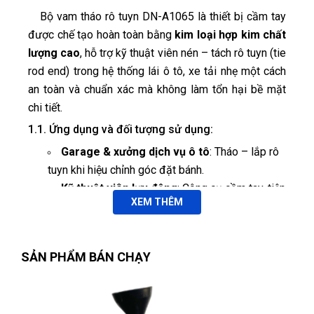
Bộ vam tháo rô tuyn DN-A1065 là thiết bị cầm tay
được chế tạo hoàn toàn bằng
kim loại hợp kim chất
lượng cao
, hỗ trợ kỹ thuật viên nén – tách rô tuyn (tie
rod end) trong hệ thống lái ô tô, xe tải nhẹ một cách
an toàn và chuẩn xác mà không làm tổn hại bề mặt
chi tiết.
1.1. Ứng dụng và đối tượng sử dụng:
Garage & xưởng dịch vụ ô tô
: Tháo – lắp rô
tuyn khi hiệu chỉnh góc đặt bánh.
Kỹ thuật viên lưu động
: Công cụ cầm tay, tiện
XEM THÊM
mang theo ra hiện trường.
Thợ cơ khí & DIY
: Hỗ trợ công tác sửa chữa
hệ thống lái tại nhà.
SẢN PHẨM BÁN CHẠY
1.2. Điểm nhấn công nghệ
🔧 Chất liệu kim loại cao cấp:
Thép hợp kim
chịu lực, mạ crom chống gỉ, đảm bảo độ bền lâu