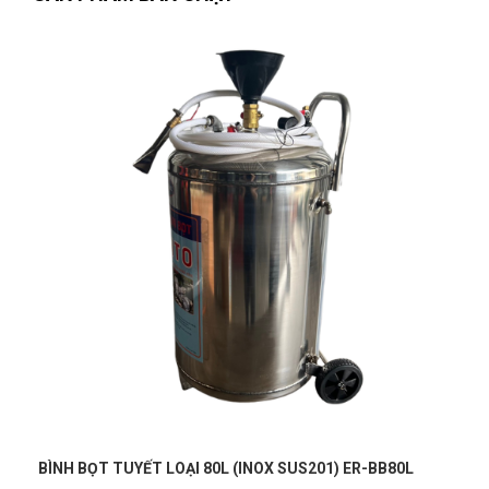
có rất nhiều chương trình khuyến mại trong shop, tôi thích
rồi nha
Thành Công
TC
(Đánh giá 1 năm trước)
Dùng thấy ổn. Vote cho shop 5 sao trước.
Trương Thị Phượng Hằng
(Tỉnh Đồng Nai)
đã mua sản phẩm
BÚA 3KG WOKIN 250630
Nguyễn Vũ Khoa Nguyên
(Tỉnh Hải Dương)
đã mua sản phẩm
Minh Đức
BÚA 3KG WOKIN 250630
MĐ
(Đánh giá 1 năm trước)
Phạm Ngọc Vinh
(Thành phố Hồ Chí Minh)
purchase
BÚA 3KG
WOKIN 250630
Hàng mới. Không chê vào đâu được. Thanks shop!
Nguyễn Văn Trung
(Tỉnh Yên Bái)
đã mua sản phẩm
BÚA 3KG
WOKIN 250630
BÌNH BỌT TUYẾT LOẠI 20L (INOX SUS201) ER-BB20L