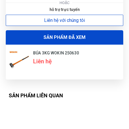
HOẶC
hỗ trợ trực tuyến
Liên hệ với chúng tôi
Minh Đức
MĐ
(Đánh giá 1 năm trước)
SẢN PHẨM ĐÃ XEM
Hàng mới. Không chê vào đâu được. Thanks shop!
BÚA 3KG WOKIN 250630
Liên hệ
SẢN PHẨM LIÊN QUAN