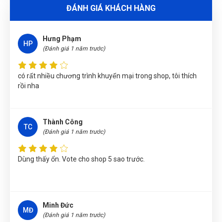
ĐÁNH GIÁ KHÁCH HÀNG
BÚA 3KG WOKIN 250630
Nguyễn Vũ Khoa Nguyên
(Tỉnh Hải Dương)
đã mua sản phẩm
Hưng Phạm
BÚA 3KG WOKIN 250630
HP
(Đánh giá 1 năm trước)
Phạm Ngọc Vinh
(Thành phố Hồ Chí Minh)
purchase
BÚA 3KG
WOKIN 250630
có rất nhiều chương trình khuyến mại trong shop, tôi thích
rồi nha
Nguyễn Văn Trung
(Tỉnh Yên Bái)
đã mua sản phẩm
BÚA 3KG
WOKIN 250630
Lê Hoàng Khánh Duy
(Tỉnh Bình Định)
đã mua sản phẩm
BÚA
Thành Công
TC
3KG WOKIN 250630
(Đánh giá 1 năm trước)
Nhật Vy
(Tỉnh Bình Dương)
đã mua sản phẩm
BÚA 3KG WOKIN
Dùng thấy ổn. Vote cho shop 5 sao trước.
250630
Nguyễn Tuấn An
(Huyện Phù Ninh)
đã mua sản phẩm
BÚA
3KG WOKIN 250630
Minh Đức
Trần Thị Kim Trúc
(Tỉnh Tây Ninh)
đã mua sản phẩm
BÚA
MĐ
(Đánh giá 1 năm trước)
3KG WOKIN 250630