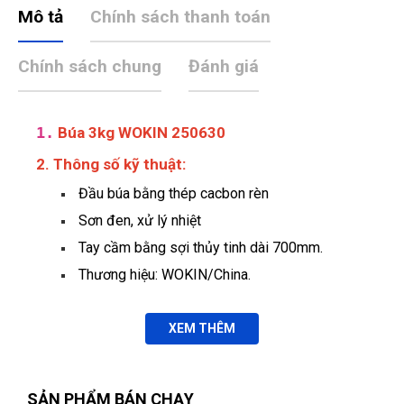
Mô tả
Chính sách thanh toán
Chính sách chung
Đánh giá
1.
Búa 3kg WOKIN 250630
2. Thông số kỹ thuật:
Đầu búa bằng thép cacbon rèn
Sơn đen, xử lý nhiệt
Đinh Văn Thăng
ĐT
(Đánh giá 1 năm trước)
Tay cầm bằng sợi thủy tinh dài 700mm.
Thương hiệu: WOKIN/China.
vote cho shop 5 sao hết nha mn vì quá là ưu đãi cho khách
XEM THÊM
Hưng Phạm
HP
(Đánh giá 1 năm trước)
SẢN PHẨM BÁN CHẠY