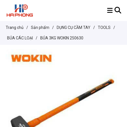
Trang chủ
/
Sản phẩm
/
DỤNG CỤ CẦM TAY
/
TOOLS
/
BÚA CÁC LOẠI
/
BÚA 3KG WOKIN 250630