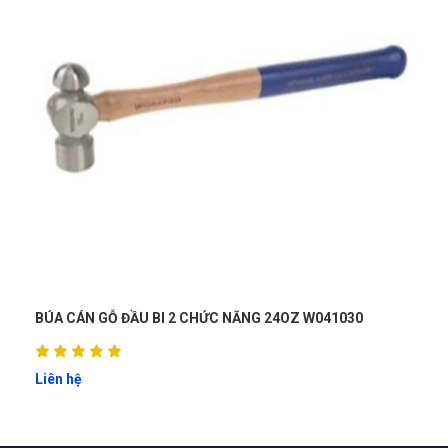
 24OZ W041030
BÚA NHỔ ĐINH 16oz/450g WOKIN 251216
Liên hệ