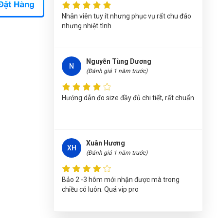
Nguyễn Phương Yến Linh
(Tỉnh Tuyên Quang)
Nhân viên tuy ít nhưng phục vụ rất chu đáo
đã mua sản phẩm
BÚA 5KG WOKIN 250650
nhưng nhiệt tình
Võ Thị Thanh Tươi
(Tỉnh Quảng Ngãi)
đã
mua sản phẩm
BÚA 5KG WOKIN 250650
Nguyễn Tùng Dương
Thu Diễm
(Tỉnh Thừa Thiên Huế)
đã mua sản
N
(Đánh giá 1 năm trước)
phẩm
BÚA 5KG WOKIN 250650
Nguyễn Tuấn An
(Tỉnh Phú Yên)
đã mua sản
Hướng dẫn đo size đầy đủ chi tiết, rất chuẩn
phẩm
BÚA 5KG WOKIN 250650
Trương Thị Phượng Hằng
(Tỉnh Đồng Nai)
đã
mua sản phẩm
BÚA 5KG WOKIN 250650
Xuân Hương
XH
(Đánh giá 1 năm trước)
Nguyễn Tuấn An
(Huyện Phù Ninh)
đã mua
sản phẩm
BÚA 5KG WOKIN 250650
Bảo 2 -3 hôm mới nhận được mà trong
Nguyễn Thị Ánh Nguyệt
(Tỉnh Ninh Bình)
đã
chiều có luôn. Quá vip pro
mua sản phẩm
BÚA 5KG WOKIN 250650
Nguyễn Thanh
(Tỉnh Quảng Bình)
đã mua sản