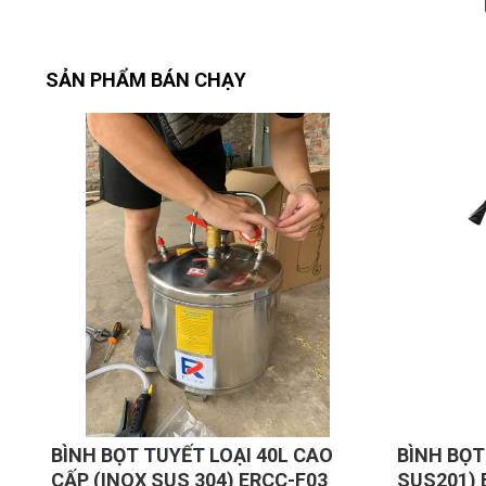
SẢN PHẨM BÁN CHẠY
BÌNH BỌT TUYẾT LOẠI 40L CAO
BÌNH BỌT
CẤP (INOX SUS 304) ERCC-F03
SUS201) 