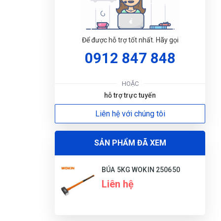
Phạm Thái Vũ
PV
Để được hỗ trợ tốt nhất. Hãy gọi
(Đánh giá 1 năm trước)
0912 847 848
Được người quen PR nhờ lên web thấy dịch
vụ ok. Nên đến trải ngiệm luôn
HOẶC
hỗ trợ trực tuyến
ĐẶT
Liên hệ với chúng tôi
Minh Tân
MT
LỊC
(Đánh giá 1 năm trước)
SẢN PHẨM ĐÃ XEM
giảm giá là thấy thích rồi
BÚA 5KG WOKIN 250650
Liên hệ
Nguyễn Bích Ngọc
NN
(Đánh giá 1 năm trước)