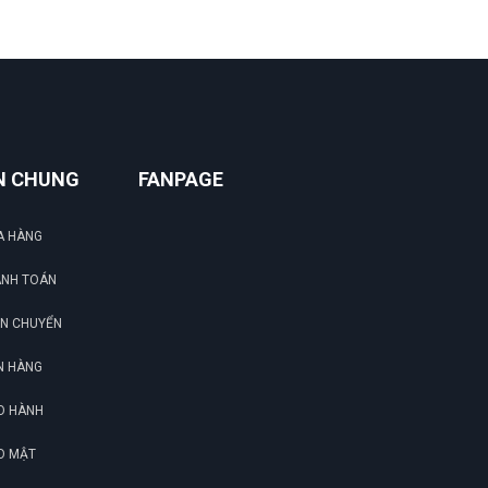
Nguyễn Chí Tâm
NT
(Đánh giá 1 năm trước)
Sản phẩm đúng đẹp và chất lượng
N CHUNG
FANPAGE
A HÀNG
ANH TOÁN
ẬN CHUYỂN
N HÀNG
O HÀNH
O MẬT