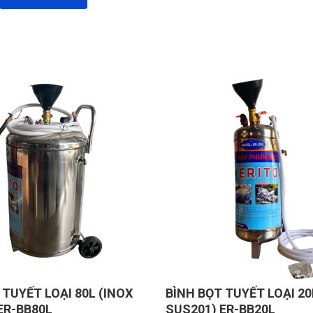
 TUYẾT LOẠI 80L (INOX
BÌNH BỌT TUYẾT LOẠI 20
ER-BB80L
SUS201) ER-BB20L