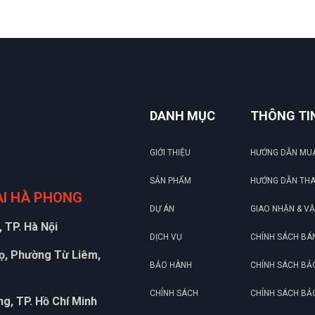
DANH MỤC
THÔNG TI
GIỚI THIỆU
HƯỚNG DẪN MU
SẢN PHẨM
HƯỚNG DẪN TH
ẠI HÀ PHONG
DỰ ÁN
GIAO NHẬN & V
 TP. Hà Nội
DỊCH VỤ
CHÍNH SÁCH BÁ
họ, Phường Từ Liêm,
BẢO HÀNH
CHÍNH SÁCH BẢ
CHÍNH SÁCH
CHÍNH SÁCH BẢ
g, TP. Hồ Chí Minh