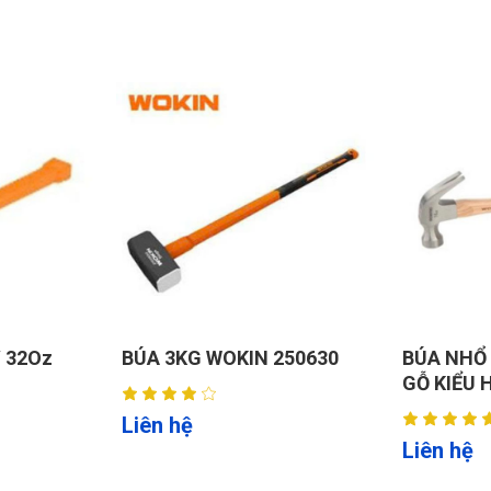
N 250630
BÚA NHỔ ĐINH 8OZ CÁN
BÚA CÁ
GỖ KIỂU HICKORY W041021
CHỨC 
W0410
Liên hệ
Liên h