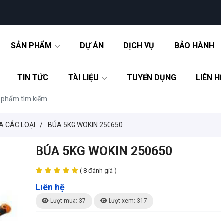
SẢN PHẨM
DỰ ÁN
DỊCH VỤ
BẢO HÀNH
TIN TỨC
TÀI LIỆU
TUYỂN DỤNG
LIÊN H
A CÁC LOẠI
/
BÚA 5KG WOKIN 250650
BÚA 5KG WOKIN 250650
( 8 đánh giá )
Liên hệ
Lượt mua: 37
Lượt xem: 317