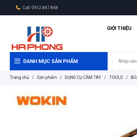
Call: 0912 847 848
GIỚI THIỆU
DANH MỤC SẢN PHẨM
Trang chủ
/
Sản phẩm
/
DỤNG CỤ CẦM TAY
/
TOOLS
/
BÚ