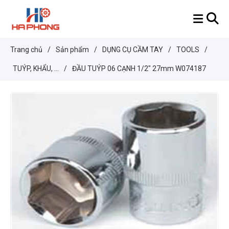
Trang chủ
/
Sản phẩm
/
DỤNG CỤ CẦM TAY
/
TOOLS
/
TUÝP, KHẨU, ...
/
ĐẦU TUÝP 06 CẠNH 1/2" 27mm W074187