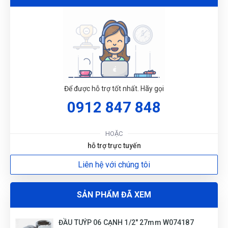
Tuyền
T
(Đánh giá 1 năm trước)
G
Nhân viên phục vụ chu đáo, nhanh chóng lắm luôn
Để được hỗ trợ tốt nhất. Hãy gọi
N
0912 847 848
Minh Thắng
DU
MT
(Đánh giá 1 năm trước)
HOẶC
hỗ trợ trực tuyến
muốn mua hàng chuẩn sịn phải mua ở đây, nhiều bên lương
Liên hệ với chúng tôi
lẹo còn ở đây mua lần 3 rồi rất ok
SẢN PHẨM ĐÃ XEM
ĐẦU TUÝP 06 CẠNH 1/2" 27mm W074187