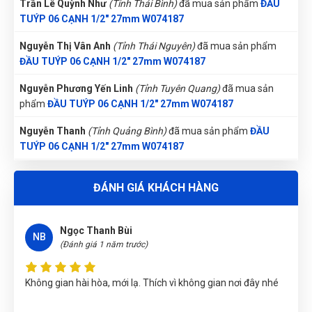
Nguyễn Thị Vân Anh
(Tỉnh Thái Nguyên)
đã mua sản phẩm
ĐẦU TUÝP 06 CẠNH 1/2" 27mm W074187
Tuấn Anh
TA
Nguyễn Phương Yến Linh
(Tỉnh Tuyên Quang)
đã mua sản
(Đánh giá 1 năm trước)
phẩm
ĐẦU TUÝP 06 CẠNH 1/2" 27mm W074187
Shop đóng gói rất cẩn thận.Hàng giao nhanh
Nguyễn Thanh
(Tỉnh Quảng Bình)
đã mua sản phẩm
ĐẦU
TUÝP 06 CẠNH 1/2" 27mm W074187
Nguyễn Thị Bích Trang
(Tỉnh Nam Định)
đã mua sản phẩm
ĐẦU TUÝP 06 CẠNH 1/2" 27mm W074187
Ngọc Thanh Bùi
NB
(Đánh giá 1 năm trước)
ĐÁNH GIÁ KHÁCH HÀNG
Võ Thị Thanh Tươi
(Tỉnh Quảng Ngãi)
đã mua sản phẩm
ĐẦU
TUÝP 06 CẠNH 1/2" 27mm W074187
Không gian hài hòa, mới lạ. Thích vì không gian nơi đây nhé
Lê Hoàng Khánh Duy
(Tỉnh Bình Định)
đã mua sản phẩm
ĐẦU
TUÝP 06 CẠNH 1/2" 27mm W074187
Nguyễn Thị Ánh Nguyệt
(Tỉnh Ninh Bình)
đã mua sản phẩm
Tuyền
T
ĐẦU TUÝP 06 CẠNH 1/2" 27mm W074187
(Đánh giá 1 năm trước)