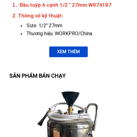
1.
Đầu tuýp 6 cạnh 1/2 " 27mm W074187
Shop đóng gói rất cẩn thận.Hàng giao nhanh
2. Thông số kỹ thuật:
Size: 1/2" 27mm
Thương hiệu: WORKPRO/China.
Ngọc Thanh Bùi
NB
(Đánh giá 1 năm trước)
XEM THÊM
Không gian hài hòa, mới lạ. Thích vì không gian nơi đây nhé
SẢN PHẨM BÁN CHẠY
Tuyền
T
(Đánh giá 1 năm trước)
Nhân viên phục vụ chu đáo, nhanh chóng lắm luôn
Nguyễn Thị Bích Trang
(Tỉnh Nam Định)
đã mua sản phẩm