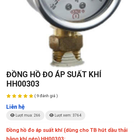
ĐỒNG HỒ ĐO ÁP SUẤT KHÍ
HH00303
( 9 đánh giá )
Liên hệ
Lượt mua: 266
Lượt xem: 3764
Đồng hồ đo áp suất khí (dùng cho TB hút dầu thải
bằng khí nén) HH00303: