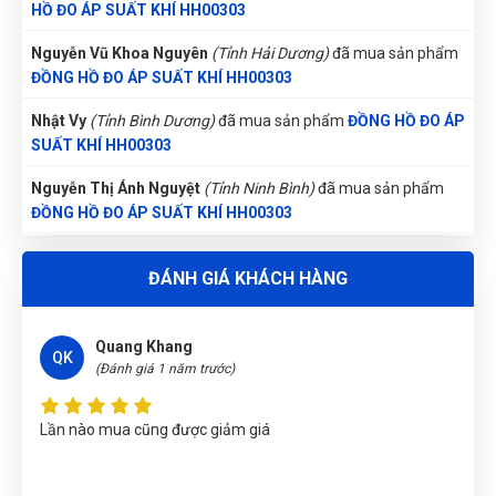
ĐỒNG HỒ ĐO ÁP SUẤT KHÍ HH00303
Hoàng Trung Nhân
HN
(Đánh giá 1 năm trước)
Nhật Vy
(Tỉnh Bình Dương)
đã mua sản phẩm
ĐỒNG HỒ ĐO ÁP
SUẤT KHÍ HH00303
Nhân viên xinh gái, thái độ nhiệt tình, mua càng nhiều giảm
càng nhiều
Nguyễn Thị Ánh Nguyệt
(Tỉnh Ninh Bình)
đã mua sản phẩm
ĐỒNG HỒ ĐO ÁP SUẤT KHÍ HH00303
Nguyễn Tuấn An
(Huyện Phù Ninh)
đã mua sản phẩm
ĐỒNG
Quang Khang
QK
HỒ ĐO ÁP SUẤT KHÍ HH00303
(Đánh giá 1 năm trước)
Trần Lê Quỳnh Như
(Tỉnh Thái Bình)
đã mua sản phẩm
ĐỒNG
ĐÁNH GIÁ KHÁCH HÀNG
Lần nào mua cũng được giảm giá
HỒ ĐO ÁP SUẤT KHÍ HH00303
Nguyễn Tuấn An
(Tỉnh Phú Yên)
đã mua sản phẩm
ĐỒNG HỒ
ĐO ÁP SUẤT KHÍ HH00303
Đinh Văn Thăng
Lê Thị Như Hảo
(Tỉnh Phú Thọ)
đã mua sản phẩm
ĐỒNG HỒ
ĐT
(Đánh giá 1 năm trước)
ĐO ÁP SUẤT KHÍ HH00303
Võ Thị Thanh Tươi
(Tỉnh Quảng Ngãi)
đã mua sản phẩm
rất thích sản phẩm dùng ở đây luôn
ĐỒNG HỒ ĐO ÁP SUẤT KHÍ HH00303