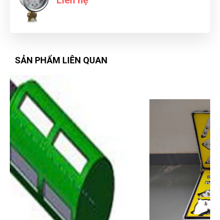
Liên hệ
Đinh Văn Thăng
ĐT
(Đánh giá 1 năm trước)
SẢN PHẨM LIÊN QUAN
rất thích sản phẩm dùng ở đây luôn
Đinh Phước
ĐP
(Đánh giá 1 năm trước)
Phục vụ nhanh chóng, thân thiện với khách hàng
Văn Chí Tâm
VT
(Đánh giá 1 năm trước)