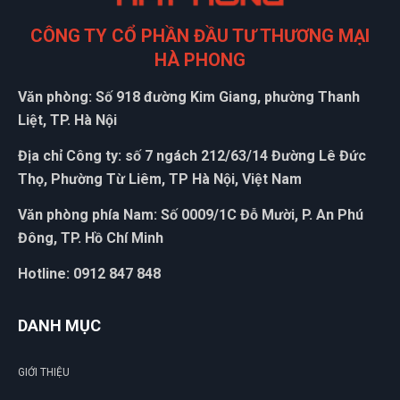
Xuân Hải
XH
CÔNG TY CỔ PHẦN ĐẦU TƯ THƯƠNG MẠI
(Đánh giá 1 năm trước)
HÀ PHONG
đã tham khảo nhiều bên nhưng đây đúng là nơi để lựa chọn
Văn phòng: Số 918 đường Kim Giang, phường Thanh
Liệt, TP. Hà Nội
Địa chỉ Công ty: số 7 ngách 212/63/14 Đường Lê Đức
Thọ, Phường Từ Liêm, TP Hà Nội, Việt Nam
Văn phòng phía Nam: Số 0009/1C Đỗ Mười, P. An Phú
Đông, TP. Hồ Chí Minh
Hotline: 0912 847 848
DANH MỤC
GIỚI THIỆU