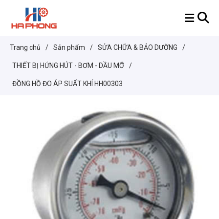
Trang chủ
/
Sản phẩm
/
SỬA CHỮA & BẢO DƯỠNG
/
THIẾT BỊ HỨNG HÚT - BƠM - DẦU MỠ
/
ĐỒNG HỒ ĐO ÁP SUẤT KHÍ HH00303