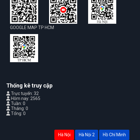
GOOGLE MAP TP HCM
Thống kê truy cập
Trực tuyến: 32
Hôm nay: 2565
Tuần: 0
Tháng: 0
Tổng: 0
Hà Nội
Hà Nội 2
Hồ Chí Minh