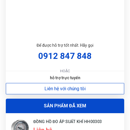
Xuân Phúc
DU
XP
(Đánh giá 1 năm trước)
Chất lượng sản phẩm tuyệt vời.Mọi người nên mua nhé
Để được hỗ trợ tốt nhất. Hãy gọi
0912 847 848
Hoàng Trung Nhân
HN
(Đánh giá 1 năm trước)
HOẶC
Nhân viên xinh gái, thái độ nhiệt tình, mua càng nhiều giảm
hỗ trợ trực tuyến
càng nhiều
Liên hệ với chúng tôi
Quang Khang
SẢN PHẨM ĐÃ XEM
QK
(Đánh giá 1 năm trước)
ĐỒNG HỒ ĐO ÁP SUẤT KHÍ HH00303
Lần nào mua cũng được giảm giá