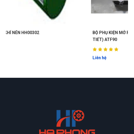
Ở đây săn sale thích cực, mấy mẫu mới về liên tục
BỘ PHỤ KIỆN MỞ RỘNG MÁY THAY DẦU HỘP SỐ (90 CHI
Nguyễn Bích Ngọc
TIẾT) ATF90
NN
(Đánh giá 1 năm trước)
Liên hệ
Hài lòng về chất lượng sản phảm bên bạn, nhân viên tư vấn
kỹ
Công Định
CĐ
(Đánh giá 1 năm trước)
Giao hàng nhanh chóng, hỗ trợ tư vấn tận tình