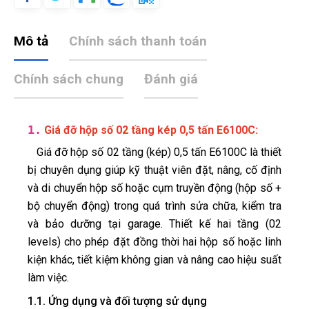
Mô tả
Chính sách thanh toán
Chính sách chung
Đánh giá
1.
:
Giá đỡ hộp số 02 tầng kép 0,5 tấn E6100C
Giá đỡ hộp số 02 tầng (kép) 0,5 tấn E6100C là thiết
bị chuyên dụng giúp kỹ thuật viên đặt, nâng, cố định
và di chuyển hộp số hoặc cụm truyền động (hộp số +
bộ chuyển động) trong quá trình sửa chữa, kiểm tra
và bảo dưỡng tại garage. Thiết kế hai tầng (02
levels) cho phép đặt đồng thời hai hộp số hoặc linh
Đức Phan
kiện khác, tiết kiệm không gian và nâng cao hiệu suất
ĐP
(Đánh giá 1 năm trước)
làm việc.
1.1. Ứng dụng và đối tượng sử dụng
tôi rất khó trong việc lựa chọn bất kì sản phẩm hay dịch vụ