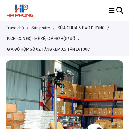
Trang chủ
/
Sản phẩm
/
SỬA CHỮA & BẢO DƯỠNG
/
KÍCH, CON ĐỘI, MỄ KÊ, GIÁ ĐỠ HỘP SỐ
/
GIÁ ĐỠ HỘP SỐ 02 TẦNG KÉP 0,5 TẤN E6100C