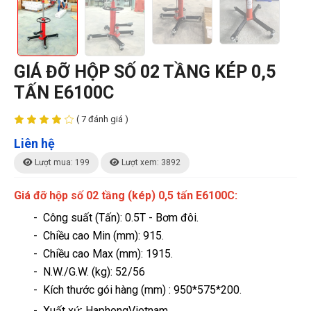
GIÁ ĐỠ HỘP SỐ 02 TẦNG KÉP 0,5
TẤN E6100C
( 7 đánh giá )
Liên hệ
Lượt mua: 199
Lượt xem: 3892
Giá đỡ hộp số 02 tầng (kép) 0,5 tấn E6100C:
- Công suất (Tấn): 0.5T - Bơm đôi.
- Chiều cao Min (mm): 915.
- Chiều cao Max (mm): 1915.
- N.W./G.W. (kg): 52/56
- Kích thước gói hàng (mm) : 950*575*200
.
- Xuất xứ: HaphongVietnam.