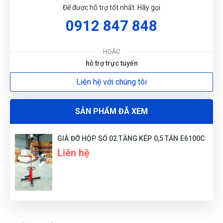
Để được hỗ trợ tốt nhất. Hãy gọi
Đức Phan
ĐP
0912 847 848
(Đánh giá 1 năm trước)
HOẶC
tôi rất khó trong việc lựa chọn bất kì sản phẩm hay dịch vụ
cho mình và gia đình hay công việc nhưng thật sự ở đây làm
hỗ trợ trực tuyến
tôi trên cả hài lòng
Liên hệ với chúng tôi
Minh Tân
MT
(Đánh giá 1 năm trước)
SẢN PHẨM ĐÃ XEM
Sản phẩm tốt giao hàng nhanh ship thân thiện
GIÁ ĐỠ HỘP SỐ 02 TẦNG KÉP 0,5 TẤN E6100C
Liên hệ
Nguyễn Minh Hiếu
NH
(Đánh giá 1 năm trước)
Bảo 2 -3 hôm mới nhận được mà trong chiều có luôn. Quá