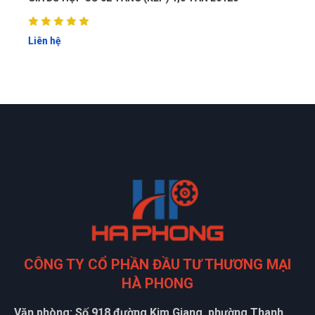
Liên hệ
CÔNG TY CỔ PHẦN ĐẦU TƯ THƯƠNG MẠI
HÀ PHONG
Văn phòng: Số 918 đường Kim Giang, phường Thanh