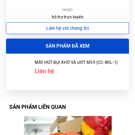
Dây điện dài: 5m.
Phụ kiện:
HOẶC
Ông hút dài 3m.
hỗ trợ trực tuyến
Đầu nối ống.
Liên hệ với chúng tôi
Bánh xe dy chuyển: 04 bánh.
Túi lọc bụi: Vải nỉ.
SẢN PHẨM ĐÃ XEM
Ông tay cầm inox dài 80cm (Kéo ra vào
tiện dụng).
MÁY HÚT BỤI KHÔ VÀ ƯỚT M59 (CC-80L-1)
Đầu hút bàn.
Liên hệ
Đầu chổi tròn.
Đầu hút góc.
Xuất xứ: HaPhongVietNam.
SẢN PHẨM LIÊN QUAN