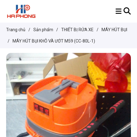
Trang chủ
/
Sản phẩm
/
THIẾT BỊ RỬA XE
/
MÁY HÚT BỤI
/
MÁY HÚT BỤI KHÔ VÀ ƯỚT M59 (CC-80L-1)