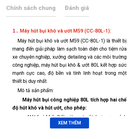
Chính sách chung
Đánh giá
1.
:
Máy hút bụi khô và ướt M59 (CC-80L-1)
Máy hút bụi khô và ướt M59 (CC-80L-1) là thiết bị
mang đến giải pháp làm sạch toàn diện cho tiệm rửa
xe chuyên nghiệp, xưởng detailing và các môi trường
công nghiệp, máy hút bụi khô & ướt 80L kết hợp sức
mạnh cực cao, độ bền và tính linh hoạt trong một
thiết bị duy nhất.
Mô tả sản phẩm:
Máy hút bụi công nghiệp 80L tích hợp hai chế
độ hút khô và hút ướt, cho phép:
Hút bụi khô
: Đất cát, mạt sắt, bụi sơn, mảnh
XEM THÊM
vụn sau khi mài – cắt trong xưởng.
Hút chất lỏng
: Nước rửa xe, dầu mỡ, dung