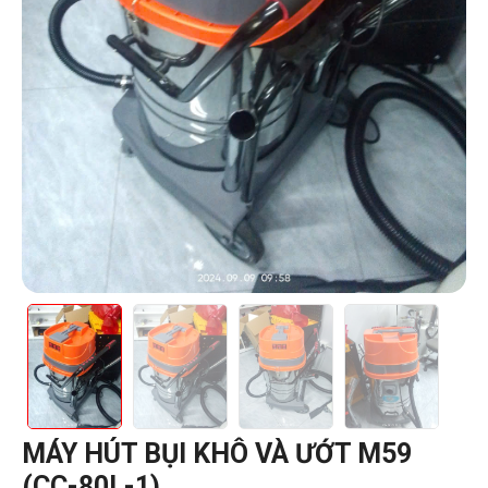
MÁY HÚT BỤI KHÔ VÀ ƯỚT M59
(CC-80L-1)