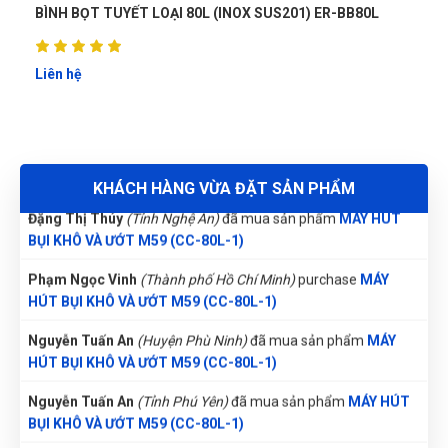
Các cơ sở sản xuất công nghiệp, xưởng
MÁY HÚT BỤI KHÔ VÀ ƯỚT M59 (CC-80L-1)
BÌNH BỌT TUYẾT LOẠI 80L (INOX SUS201) ER-BB80L
máy, kho vận cần giữ môi trường sạch sẽ.
Trần Thị Kim Trúc
(Tỉnh Tây Ninh)
đã mua sản phẩm
MÁY
Nhân viên vệ sinh công nghiệp, đội ngũ
HÚT BỤI KHÔ VÀ ƯỚT M59 (CC-80L-1)
Liên hệ
bảo trì tòa nhà, văn phòng lớn.
Nguyễn Thị Vân Anh
(Tỉnh Thái Nguyên)
đã mua sản phẩm
1.2. Ưu điểm nổi bật:
MÁY HÚT BỤI KHÔ VÀ ƯỚT M59 (CC-80L-1)
Dung tích thùng chứa cực lớn lên đến 80 L:
Đặng Thị Thúy
(Tỉnh Nghệ An)
đã mua sản phẩm
MÁY HÚT
Đủ lớn để làm việc liên tục, giảm tần suất
KHÁCH HÀNG VỪA ĐẶT SẢN PHẨM
BỤI KHÔ VÀ ƯỚT M59 (CC-80L-1)
phải đổ rác/ngưng thiết bị.
Phạm Ngọc Vinh
(Thành phố Hồ Chí Minh)
purchase
MÁY
Chức năng hút khô & ướt linh hoạt:
HÚT BỤI KHÔ VÀ ƯỚT M59 (CC-80L-1)
Công tắc chuyển nhanh giữa hai chế độ,
không cần phụ kiện phức tạp.
Nguyễn Tuấn An
(Huyện Phù Ninh)
đã mua sản phẩm
MÁY
HÚT BỤI KHÔ VÀ ƯỚT M59 (CC-80L-1)
Motor công suất cực lớn 4.950 W:
Nguyễn Tuấn An
(Tỉnh Phú Yên)
đã mua sản phẩm
MÁY HÚT
Lực hút mạnh mẽ, làm sạch sâu cả bụi mịn
BỤI KHÔ VÀ ƯỚT M59 (CC-80L-1)
và chất lỏng.
Nguyễn Thị Ánh Nguyệt
(Tỉnh Ninh Bình)
đã mua sản phẩm
Hệ thống lọc HEPA + lọc bông:
MÁY HÚT BỤI KHÔ VÀ ƯỚT M59 (CC-80L-1)