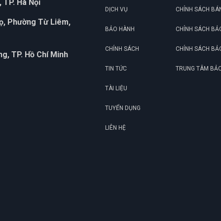
 TP. Hà Nội
DỊCH VỤ
CHÍNH SÁCH BÁ
họ, Phường Từ Liêm,
BẢO HÀNH
CHÍNH SÁCH BẢ
CHÍNH SÁCH
CHÍNH SÁCH BẢ
g, TP. Hồ Chí Minh
TIN TỨC
TRUNG TÂM BẢ
TÀI LIỆU
TUYỂN DỤNG
LIÊN HỆ