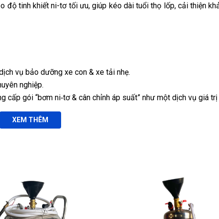
độ tinh khiết ni-tơ tối ưu, giúp kéo dài tuổi thọ lốp, cải thiện k
dịch vụ bảo dưỡng xe con & xe tải nhẹ.
huyên nghiệp
.
g cấp gói “bơm ni‑tơ & cân chỉnh áp suất” như một dịch vụ giá trị 
XEM THÊM
ho lốp, giúp giữ áp suất ổn định lâu hơn, giảm nhiệt độ lốp và t
ơ sạch, giảm oxi hóa và bảo vệ lốp xe tối ưu.
 xe con và xe tải nhẹ mà không gián đoạn.