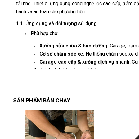
tải nhẹ. Thiết bị ứng dụng công nghệ lọc cao cấp, đảm bảo 
hành và an toàn cho phương tiện.
1.1. Ứng dụng và đối tượng sử dụng
Phù hợp cho:
Xưởng sửa chữa & bảo dưỡng:
Garage, trạm 
Cơ sở chăm sóc xe:
Hệ thống chăm sóc xe c
Garage cao cấp & xưởng dịch vụ nhanh:
Cun
thu hút khách hàng trung thành.
Dịch vụ lốp xe & bảo dưỡng ô tô:
Bơm ni‑tơ c
đường.
1.2. Điểm nhấn công nghệ
SẢN PHẨM BÁN CHẠY
🚀
Ni‑tơ tinh khiết cao & ổn định
:
Độ tinh khiết đạt 92–99%, đảm bảo luồng khí tr
⚡
Công suất đầu ra mạnh mẽ
:
50–70 L/phút, vận hành liên tục đáp ứng nhiều