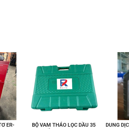
éo dài.
tỉnh xa.
ng cao.
 1~1,5M3/phút.
C DẦU 35
DUNG DỊCH LÀM SẠCH KIM
THIẾT BỊ