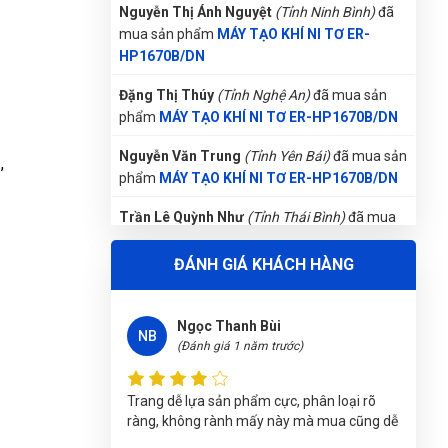
HP1670B/DN
Đặng Thị Thúy
(Tỉnh Nghệ An)
đã mua sản
phẩm
MÁY TẠO KHÍ NI TƠ ER-HP1670B/DN
Xuân Hương
XH
(Đánh giá 1 năm trước)
Nguyễn Văn Trung
(Tỉnh Yên Bái)
đã mua sản
phẩm
MÁY TẠO KHÍ NI TƠ ER-HP1670B/DN
Không gian hài hòa, mới lạ. Thích vì không
,
Trần Lê Quỳnh Như
(Tỉnh Thái Bình)
đã mua
gian nơi đây nhé
sản phẩm
MÁY TẠO KHÍ NI TƠ ER-
HP1670B/DN
Ngọc Thanh Bùi
Gọi và Điện
(Tỉnh Kon Tum)
đã mua sản phẩm
NB
(Đánh giá 1 năm trước)
ĐÁNH GIÁ KHÁCH HÀNG
MÁY TẠO KHÍ NI TƠ ER-HP1670B/DN
Thu Diễm
(Tỉnh Thừa Thiên Huế)
đã mua sản
Trang dễ lựa sản phẩm cực, phân loại rõ
phẩm
MÁY TẠO KHÍ NI TƠ ER-HP1670B/DN
ràng, không rành mấy này mà mua cũng dễ
Lê Hoàng Khánh Duy
(Tỉnh Bình Định)
đã mua
sản phẩm
MÁY TẠO KHÍ NI TƠ ER-
Đức Phan
HP1670B/DN
ĐP
(Đánh giá 1 năm trước)