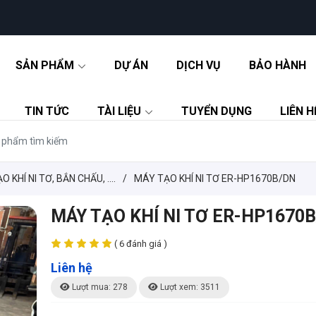
SẢN PHẨM
DỰ ÁN
DỊCH VỤ
BẢO HÀNH
TIN TỨC
TÀI LIỆU
TUYỂN DỤNG
LIÊN H
 KHÍ NI TƠ, BẮN CHẤU, ....
/
MÁY TẠO KHÍ NI TƠ ER-HP1670B/DN
MÁY TẠO KHÍ NI TƠ ER-HP1670
( 6 đánh giá )
Liên hệ
Lượt mua: 278
Lượt xem: 3511