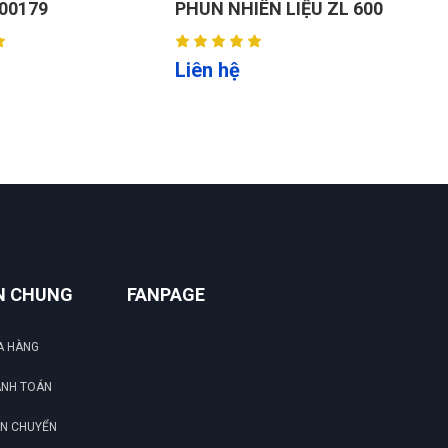
ÊN LIỆU ZL 600
THỊ KIM (LOẠI CƠ)
S
HH00184
H
Liên hệ
L
N CHUNG
FANPAGE
A HÀNG
ANH TOÁN
ẬN CHUYỂN