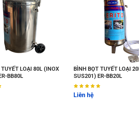
ợp mọi yêu cầu bơm ni‑tơ, hạn chế hao hụt và đảm bảo áp suất ổn
bảo vệ quá áp/quá tải và tín hiệu báo sớm, giảm tối đa thời gian 
tự động, loại trừ hoàn toàn hơi ẩm và tạp chất, kéo dài tuổi thọ m
 TUYẾT LOẠI 80L (INOX
BÌNH BỌT TUYẾT LOẠI 20
t hành trình.
ER-BB80L
SUS201) ER-BB20L
ảm sức cản.
Liên hệ
trường.
lốp.