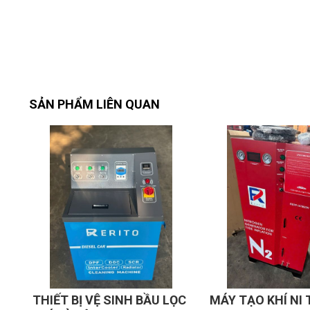
Ít phải bơm châm bổ sung, thời gian kiểm tra k
1.4. Cam kết chất lượng & thay thế phụ tùng:
Hỗ trợ kỹ thuật 24/7.
Hướng dẫn sử dụng, bảo trì định kỳ.
Lắp đặt toàn quốc, dịch vụ tận nơi cho khách hàng 
SẢN PHẨM LIÊN QUAN
2. Thông số kỹ thuật:
Chức năng: Bơm lốp bằng nitơ thay vì không khí.
Phù hợp cho: Ô tô & xe tải nhẹ.
Nguồn điện: 220V ±10%, 50/60Hz, 1PH.
Nitơ được tạo ra: Thông qua quá trình lọc chất lượ
Độ tinh khiết của nitơ: 92 ~ 99%.
Áp suất khí vào: 8~10Bar/116~145PSI.
Yêu cầu máy nén khí: 5,5~7,5 KW, 10Bar/145PSI,
Áp suất đầu ra nitơ: 1~6Bar/15~87PSI.
Công suất đầu ra: 50 ~ 70L/phút.
ỌC
MÁY TẠO KHÍ NI TƠ ER-
BỘ VAM THÁO LỌ