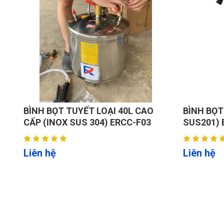
⚖️
Áp suất linh hoạt & chính xác
:
Điều chỉnh dễ dàng 1–6 Bar (15–87 PSI), phù h
🔧
Vận hành & bảo trì đơn giản
:
Panel điều khiển trực quan, tích hợp hệ thống 
⚙️
Tùy chọn lọc & xả tự động
:
Bộ lọc hơi nước – dầu chính xác cao và van xả 
1.3. Lợi ích khi sử dụng.
An toàn cao cho lốp:
BÌNH BỌT TUYẾT LOẠI 40L CAO
BÌNH BỌT
CẤP (INOX SUS 304) ERCC-F03
Giảm nguy cơ nổ lốp, ổn định áp suất trong suố
SUS201) 
Tiết kiệm nhiên liệu:
Áp suất lốp chuẩn giúp lăn bánh nhẹ nhàng, gi
Liên hệ
Liên hệ
An toàn môi trường:
Thu hồi hoàn toàn ga cũ, không xả thải ra môi 
Tăng tuổi thọ lốp:
Ni‑tơ hạn chế quá trình oxy hóa, khô cứng săm 
Giảm bảo trì: