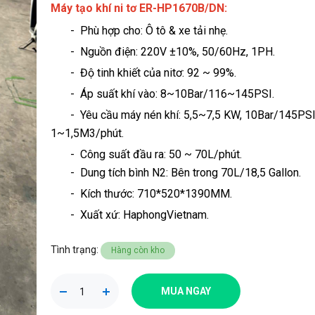
Máy tạo khí ni tơ ER-HP1670B/DN
:
- Phù hợp cho: Ô tô & xe tải nhẹ.
- Nguồn điện: 220V ±10%, 50/60Hz, 1PH.
- Độ tinh khiết của nitơ: 92 ~ 99%
.
- Áp suất khí vào: 8~10Bar/116~145PSI.
- Yêu cầu máy nén khí: 5,5~7,5 KW, 10Bar/145PSI
1~1,5M3/phút.
- Công suất đầu ra: 50 ~ 70L/phút.
- Dung tích bình N2: Bên trong 70L/18,5 Gallon.
- Kích thước: 710*520*1390MM.
- Xuất xứ: HaphongVietnam.
Tình trạng:
Hàng còn kho
MUA NGAY