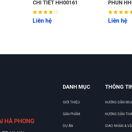
1
PHUN HH00179
PHUN NHI
m N2.
, bộ lọc xả nước tự động.
Liên hệ
Liên hệ
DANH MỤC
THÔNG TI
GIỚI THIỆU
HƯỚNG DẪN MU
SẢN PHẨM
HƯỚNG DẪN TH
ẠI HÀ PHONG
DỰ ÁN
GIAO NHẬN & V