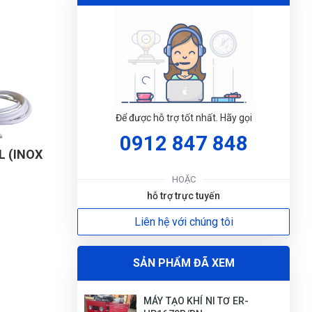
 định.
Đức Phan
ĐP
dừng máy.
(Đánh giá 1 năm trước)
áy.
giá quá hợp lý, rẻ nhất từ trước đến giờ khi
mua
Để được hỗ trợ tốt nhất. Hãy gọi
0912 847 848
L (INOX
ĐẶT
Ngọc Anh Trần
NT
LỊC
HOẶC
(Đánh giá 1 năm trước)
hỗ trợ trực tuyến
có rất nhiều chương trình khuyến mại trong
Liên hệ với chúng tôi
shop, tôi thích rồi nha
SẢN PHẨM ĐÃ XEM
MÁY TẠO KHÍ NI TƠ ER-