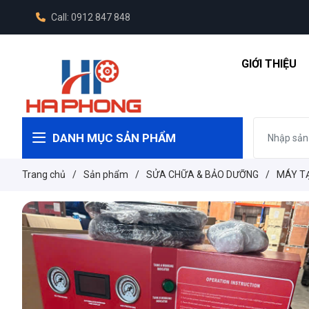
Call: 0912 847 848
GIỚI THIỆU
DANH MỤC SẢN PHẨM
Trang chủ
/
Sản phẩm
/
SỬA CHỮA & BẢO DƯỠNG
/
MÁY TẠO