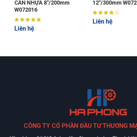
NHỰA 8"/200mm
12"/300mm W072004
016
Liên hệ
hệ
CÔNG TY CỔ PHẦN ĐẦU TƯ THƯƠNG M