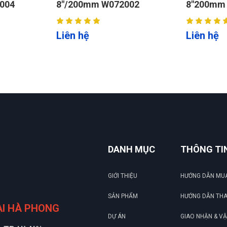
8"/200mm W072002
8"200mm WOKIN 150
Liên hệ
Liên hệ
DANH MỤC
THÔNG TI
GIỚI THIỆU
HƯỚNG DẪN MU
SẢN PHẨM
HƯỚNG DẪN TH
ẠI HÀ PHONG
DỰ ÁN
GIAO NHẬN & V