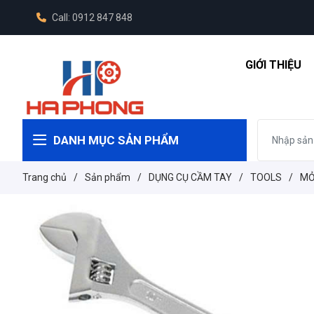
Call: 0912 847 848
GIỚI THIỆU
DANH MỤC SẢN PHẨM
Trang chủ
/
Sản phẩm
/
DỤNG CỤ CẦM TAY
/
TOOLS
/
MỎ