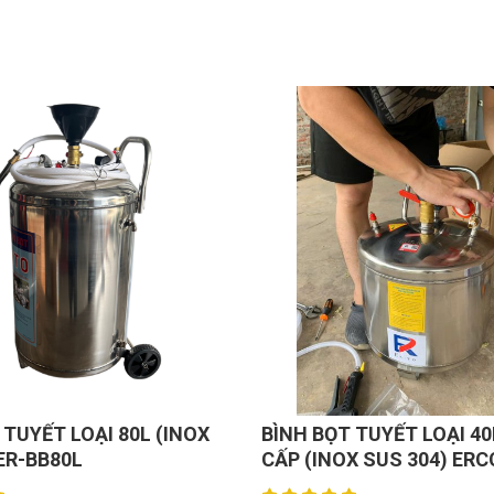
 TUYẾT LOẠI 80L (INOX
BÌNH BỌT TUYẾT LOẠI 4
ER-BB80L
CẤP (INOX SUS 304) ERC