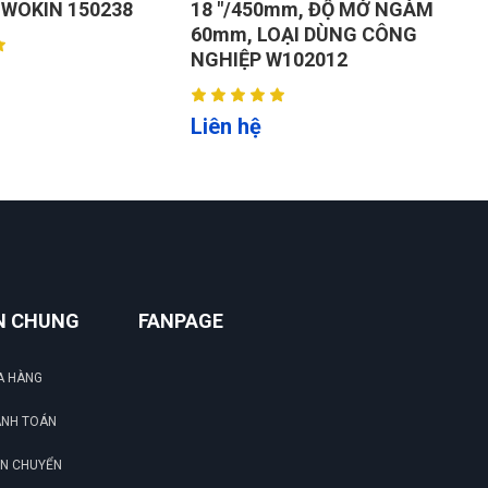
238
18 "/450mm, ĐỘ MỞ NGÀM
ĐIỀU CHỈNH 
Sử dụng dc 1 thời gian tôi cảm thấy rất ok
60mm, LOẠI DÙNG CÔNG
WOKIN 15001
NGHIỆP W102012
Liên hệ
Liên hệ
N CHUNG
FANPAGE
A HÀNG
ANH TOÁN
ẬN CHUYỂN