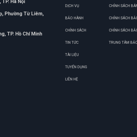
 TP. Hà Nội
DỊCH VỤ
CHÍNH SÁCH BÁ
họ, Phường Từ Liêm,
BẢO HÀNH
CHÍNH SÁCH BẢ
CHÍNH SÁCH
CHÍNH SÁCH BẢ
g, TP. Hồ Chí Minh
TIN TỨC
TRUNG TÂM BẢ
TÀI LIỆU
TUYỂN DỤNG
LIÊN HỆ