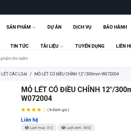
SẢN PHẨM
DỰ ÁN
DỊCH VỤ
BẢO HÀNH
TIN TỨC
TÀI LIỆU
TUYỂN DỤNG
LIÊN H
 LẾT CÁC LOẠI
/
MỎ LẾT CÓ ĐIỀU CHỈNH 12"/300mm W072004
MỎ LẾT CÓ ĐIỀU CHỈNH 12"/30
W072004
( 8 đánh giá )
Liên hệ
Lượt mua: 312
Lượt xem: 3652