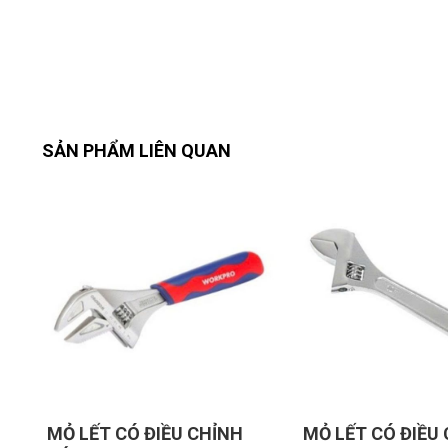
SẢN PHẨM LIÊN QUAN
T CÓ ĐIỀU CHỈNH
MỎ LẾT CÓ ĐIỀU CHỈNH