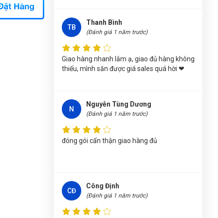
12"/300mm W072004
Trần Lê Quỳnh Như
(Tỉnh Thái Bình)
đã mua
Thanh Bình
TB
sản phẩm
(Đánh giá 1 năm trước)
MỎ LẾT CÓ ĐIỀU CHỈNH
12"/300mm W072004
Giao hàng nhanh lắm ạ, giao đủ hàng không
Võ Thị Thanh Tươi
(Tỉnh Quảng Ngãi)
đã
thiếu, mình săn được giá sales quá hời ❤
mua sản phẩm
MỎ LẾT CÓ ĐIỀU CHỈNH
12"/300mm W072004
Phạm Ngọc Vinh
(Thành phố Hồ Chí Minh)
Nguyễn Tùng Dương
N
purchase
MỎ LẾT CÓ ĐIỀU CHỈNH
(Đánh giá 1 năm trước)
12"/300mm W072004
đóng gói cẩn thận giao hàng đủ
Lê Hoàng Khánh Duy
(Tỉnh Bình Định)
đã mua
sản phẩm
MỎ LẾT CÓ ĐIỀU CHỈNH
12"/300mm W072004
Nguyễn Phương Yến Linh
(Tỉnh Tuyên Quang)
Công Định
CĐ
đã mua sản phẩm
MỎ LẾT CÓ ĐIỀU CHỈNH
(Đánh giá 1 năm trước)
12"/300mm W072004