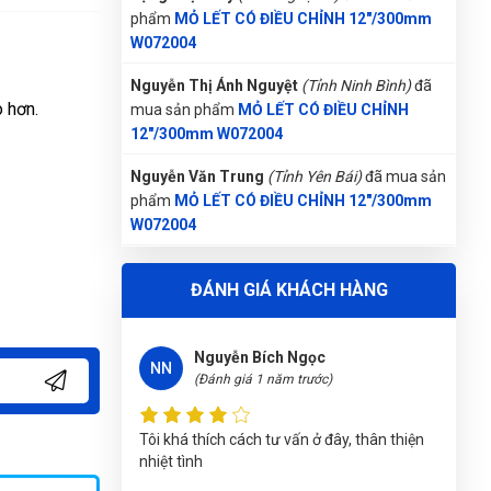
(Đánh giá 1 năm trước)
phẩm
MỎ LẾT CÓ ĐIỀU CHỈNH 12"/300mm
W072004
Sản phẩm đẹp mắt. Đúng gu mình nhé
Nguyễn Thị Ánh Nguyệt
(Tỉnh Ninh Bình)
đã
 hơn.
mua sản phẩm
MỎ LẾT CÓ ĐIỀU CHỈNH
12"/300mm W072004
Ngọc Diệp
Nguyễn Văn Trung
(Tỉnh Yên Bái)
đã mua sản
ND
(Đánh giá 1 năm trước)
phẩm
MỎ LẾT CÓ ĐIỀU CHỈNH 12"/300mm
W072004
Mọi người nên đến thử nhé, chứ tui là mê về
Lê Thị Như Hảo
(Tỉnh Phú Thọ)
đã mua sản
sản phẩm cũng như dịch vụ tại đây rồi
ĐÁNH GIÁ KHÁCH HÀNG
phẩm
MỎ LẾT CÓ ĐIỀU CHỈNH 12"/300mm
W072004
Nguyễn Bích Ngọc
Phùng Bảo Ngọc
(Thành phố Đà Nẵng)
NN
(Đánh giá 1 năm trước)
purchase
MỎ LẾT CÓ ĐIỀU CHỈNH
12"/300mm W072004
Tôi khá thích cách tư vấn ở đây, thân thiện
Trương Thị Phượng Hằng
(Tỉnh Đồng Nai)
đã
nhiệt tình
mua sản phẩm
MỎ LẾT CÓ ĐIỀU CHỈNH